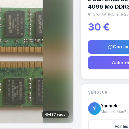
4096 Mo DDR
Bron
·
Publié le 23
30 €
Contac
Acheter
VENDEUR
Yannick
Y
Membre Mon7u
437 vues
Voir le