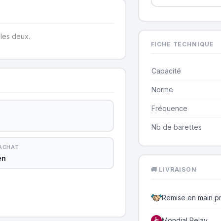
les deux.
FICHE TECHNIQUE
Capacité
Norme
Fréquence
Nb de barettes
'ACHAT
en
🚚 LIVRAISON
Remise en main p
Mondial Relay