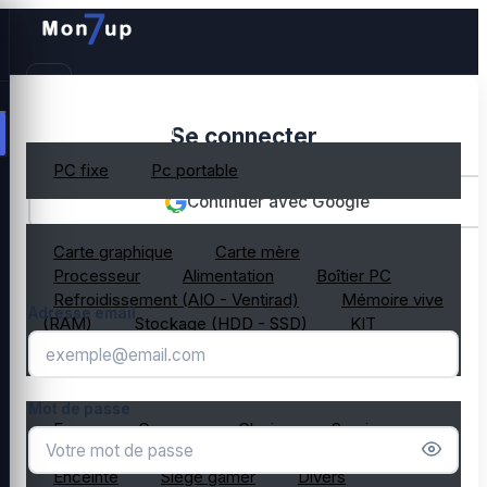
PC gamer occasion
Se connecter
PC fixe
Pc portable
Continuer avec Google
Composant PC occasion
Carte graphique
Carte mère
OU
Processeur
Alimentation
Boîtier PC
Refroidissement (AIO - Ventirad)
Mémoire vive
Adresse email
(RAM)
Stockage (HDD - SSD)
KIT
composant PC gamer
Périphérique PC occasion
Mot de passe
Ecran
Casque
Clavier
Souris
Microphone
Webcam
Tapis de souris
Enceinte
Siège gamer
Divers