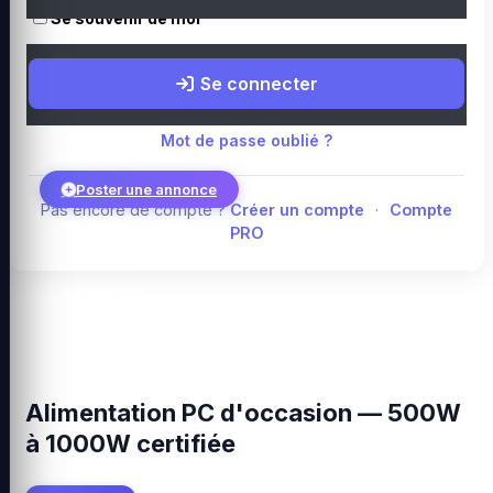
Se souvenir de moi
Boutique Amazon
Top PC gamer : Intel / AMD
Périphériques PC
Se connecter
gamer
Composants PC gamer
Blog
Mot de passe oublié ?
Poster une annonce
Pas encore de compte ?
Créer un compte
·
Compte
PRO
Connexion
Alimentation PC d'occasion — 500W
à 1000W certifiée