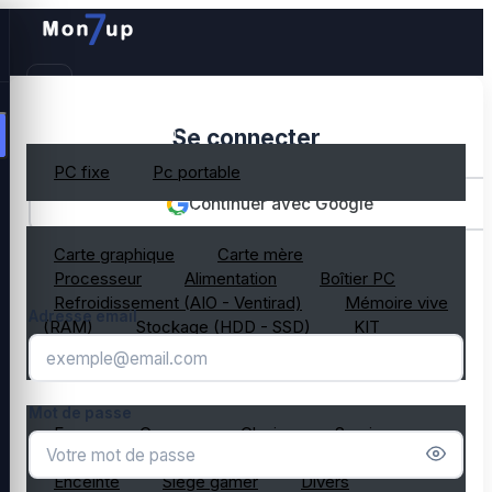
PC gamer occasion
Se connecter
PC fixe
Pc portable
Continuer avec Google
Composant PC occasion
Carte graphique
Carte mère
OU
Processeur
Alimentation
Boîtier PC
Refroidissement (AIO - Ventirad)
Mémoire vive
Adresse email
(RAM)
Stockage (HDD - SSD)
KIT
composant PC gamer
Périphérique PC occasion
Mot de passe
Ecran
Casque
Clavier
Souris
Microphone
Webcam
Tapis de souris
Enceinte
Siège gamer
Divers