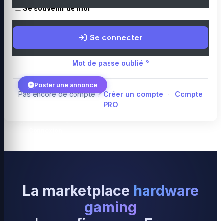
Se souvenir de moi
Boutique Amazon
Top PC gamer : Intel / AMD
Périphériques PC
Se connecter
gamer
Composants PC gamer
Blog
Mot de passe oublié ?
Poster une annonce
Pas encore de compte ?
Créer un compte
·
Compte
PRO
Connexion
La marketplace
hardware
gaming