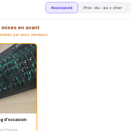
Nouveauté
Prix : du - au + cher
mises en avant
stées par leurs vendeurs
ng d'occasion
es-Fossés