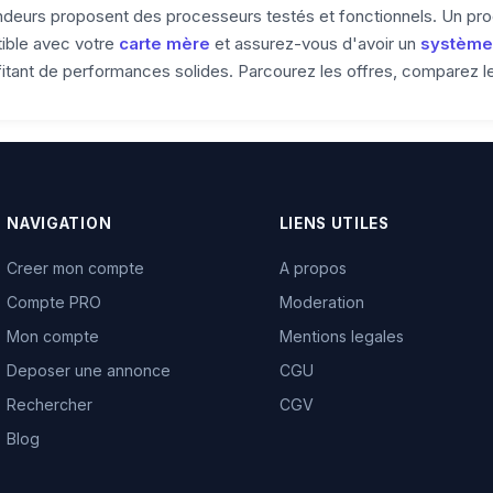
ndeurs proposent des processeurs testés et fonctionnels. Un pr
tible avec votre
carte mère
et assurez-vous d'avoir un
système
ant de performances solides. Parcourez les offres, comparez les 
NAVIGATION
LIENS UTILES
Creer mon compte
A propos
Compte PRO
Moderation
Mon compte
Mentions legales
Deposer une annonce
CGU
Rechercher
CGV
Blog