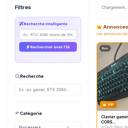
Filtres
Chargement...
Recherche intelligente
Annonces 
Les annonces boo
Rechercher avec l'IA
Bon
Recherche
VIP
Catégorie
Clavier gami
CORS...
Saint-Maur-d
Processeur