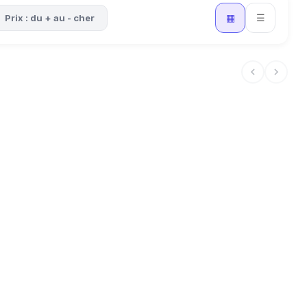
▦
☰
Prix : du + au - cher