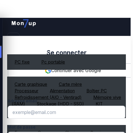
PC gamer occasion
Se connecter
PC fixe
Pc portable
Continuer avec Google
Composant PC occasion
Carte graphique
Carte mère
OU
Processeur
Alimentation
Boîtier PC
Refroidissement (AIO - Ventirad)
Mémoire vive
Adresse email
(RAM)
Stockage (HDD - SSD)
KIT
composant PC gamer
Périphérique PC occasion
Mot de passe
Ecran
Casque
Clavier
Souris