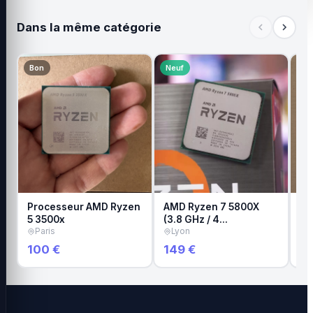
Dans la même catégorie
Bon
Neuf
Tr
Processeur AMD Ryzen
AMD Ryzen 7 5800X
Pr
5 3500x
(3.8 GHz / 4…
i3
Paris
Lyon
B
100 €
149 €
59