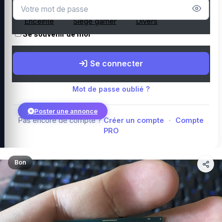
Microphone
Webcam
Tapis de souris
Enceinte
Siège gamer
Divers
Se souvenir de moi
Boutique Amazon
Top PC gamer : Intel / AMD
Périphériques PC
Se connecter
gamer
Composants PC gamer
Blog
Mot de passe oublié ?
Poster une annonce
Pas encore de compte ?
Créer un compte
·
Compte
PRO
Connexion
Bon