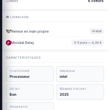
Coeurs
6 coeurs
🚚 LIVRAISON
Remise en main propre
Gratuit
Mondial Relay
3-5 jours — 4,30 €
CARACTÉRISTIQUES
CATÉGORIE
MARQUE
Processeur
intel
ÉTAT
ANNÉE D'ACHAT
Bon
2025
GARANTIE