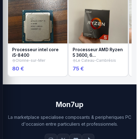
Processeur intel core
Processeur AMD Ryzen
Pr
i5-8400
5 3600, 6…
7 
Olonne-sur-Mer
Le Cateau-Cambrésis
A
80 €
75 €
10
Mon7up
La marketplace specialisee composants & peripheriques PC
d'occasion entre particuliers et professionnels.