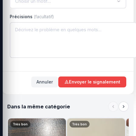
Choisir un motif…
Précisions
(facultatif)
Annuler
Envoyer le signalement
Dans la même catégorie
Très bon
Très bon
Tr