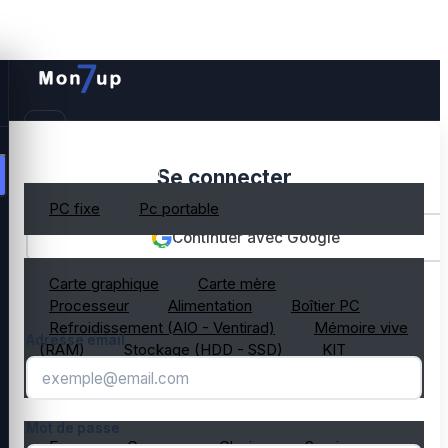
PC gamer occasion
Se connecter
PC fixe
Pc portable
Continuer avec Google
Composant PC occasion
Carte graphique
Carte mère
OU
Processeur
Alimentation
Boîtier PC
Refroidissement (AIO - Ventirad)
Mémoire vive
Adresse email
(RAM)
Stockage (HDD - SSD)
KIT
composant PC gamer
Périphérique PC occasion
Mot de passe
Ecran
Casque
Clavier
Souris