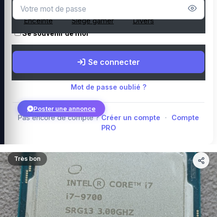
Microphone
Webcam
Tapis de souris
Enceinte
Siège gamer
Divers
Se souvenir de moi
Boutique Amazon
Top PC gamer : Intel / AMD
Périphériques PC
Se connecter
gamer
Composants PC gamer
Blog
Mot de passe oublié ?
Poster une annonce
Pas encore de compte ?
Créer un compte
·
Compte
PRO
Connexion
Très bon