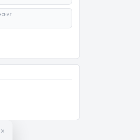
'ACHAT
×