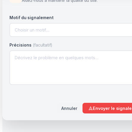
Aidez-nous à maintenir la qualité du site.
Motif du signalement
Choisir un motif…
Précisions
(facultatif)
Annuler
Envoyer le signal