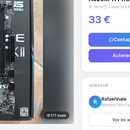
Nice
·
Publié le 23
33 €
Contac
Acheter
VENDEUR
RafaelViale
R
Membre Mon7u
171 vues
Voir les 