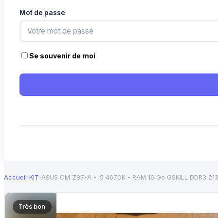
Mot de passe
Se souvenir de moi
Accueil
›
KIT
›
ASUS CM Z87-A - I5 4670K - RAM 16 Go GSKILL DDR3 21
Très bon