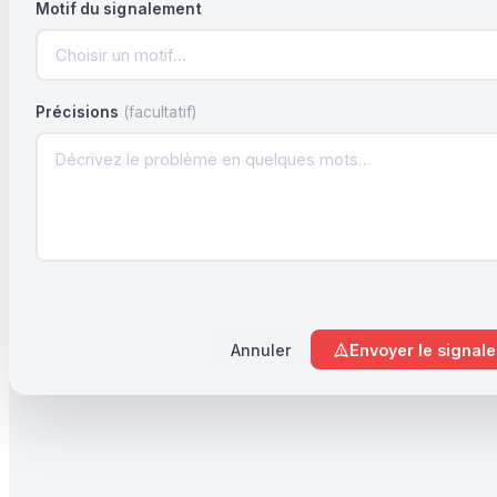
Motif du signalement
Choisir un motif…
Précisions
(facultatif)
Annuler
Envoyer le signal