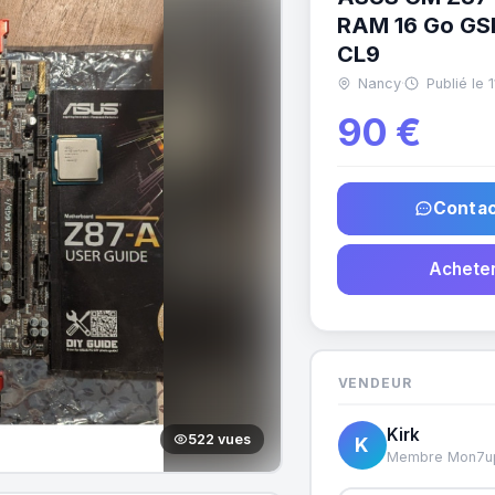
RAM 16 Go GS
CL9
Nancy
·
Publié le 
90 €
Contac
Acheter
VENDEUR
Kirk
522 vues
K
Membre Mon7u