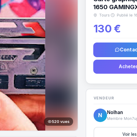
1650 GAMING
Tours
·
Publié le 
130 €
Contac
Acheter
VENDEUR
Nolhan
N
Membre Mon7u
520 vues
Voir le