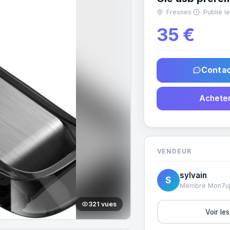
Fresnes
·
Publié le
35 €
Contac
Acheter
VENDEUR
sylvain
S
Membre Mon7u
321 vues
Voir le