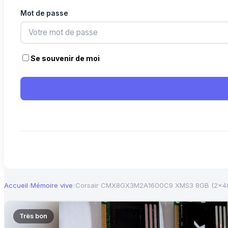
Mot de passe
Se souvenir de moi
Accueil
›
Mémoire vive
›
Corsair CMX8GX3M2A1600C9 XMS3 8GB (2x4GB
Très bon