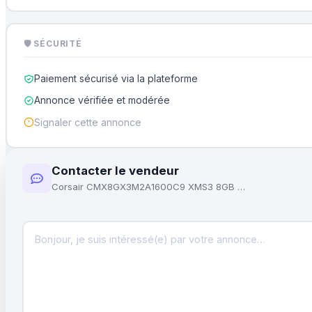
🛡 SÉCURITÉ
Paiement sécurisé via la plateforme
Annonce vérifiée et modérée
Signaler cette annonce
Contacter le vendeur
Corsair CMX8GX3M2A1600C9 XMS3 8GB (2x4GB) DDR3 1600 Mhz- 2x barrettes RAM de 4Gb