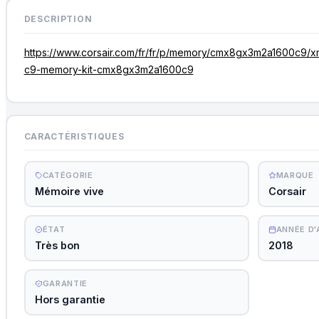
DESCRIPTION
https://www.corsair.com/fr/fr/p/memory/cmx8gx3m2a1600c9
c9-memory-kit-cmx8gx3m2a1600c9
CARACTÉRISTIQUES
CATÉGORIE
MARQUE
Mémoire vive
Corsair
ÉTAT
ANNÉE D
Très bon
2018
GARANTIE
Hors garantie