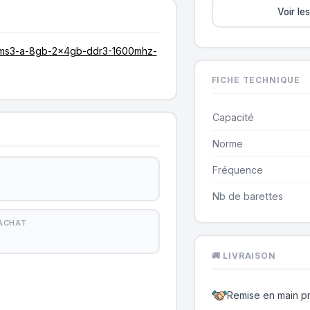
Voir l
/xms3-a-8gb-2x4gb-ddr3-1600mhz-
FICHE TECHNIQUE
Capacité
Norme
Fréquence
Nb de barettes
'ACHAT
🚚 LIVRAISON
Remise en main p