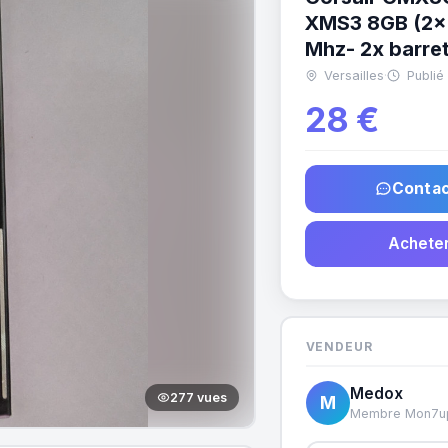
XMS3 8GB (2x
Mhz- 2x barre
Versailles
·
Publié 
28 €
Contac
Acheter
VENDEUR
Medox
277 vues
M
Membre Mon7u