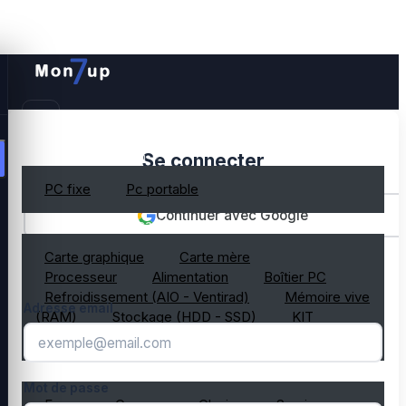
PC gamer occasion
Se connecter
PC fixe
Pc portable
Continuer avec Google
Composant PC occasion
Carte graphique
Carte mère
OU
Processeur
Alimentation
Boîtier PC
Refroidissement (AIO - Ventirad)
Mémoire vive
Adresse email
(RAM)
Stockage (HDD - SSD)
KIT
composant PC gamer
Périphérique PC occasion
Mot de passe
Ecran
Casque
Clavier
Souris