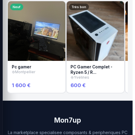
Neuf
Très bon
Bo
Pc gamer
PC Gamer Complet -
PC
Montpellier
Ryzen 5 / R…
PA
Yvelines
C
1 600 €
600 €
55
Mon7up
La marketplace specialisee composants & peripheriques PC