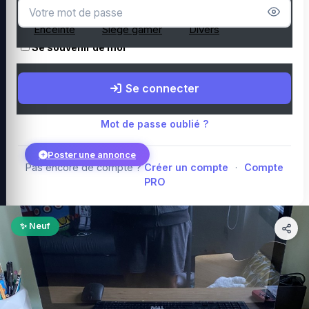
Microphone
Webcam
Tapis de souris
Enceinte
Siège gamer
Divers
Se souvenir de moi
Boutique Amazon
Top PC gamer : Intel / AMD
Périphériques PC
Se connecter
gamer
Composants PC gamer
Blog
Mot de passe oublié ?
Poster une annonce
Pas encore de compte ?
Créer un compte
·
Compte
PRO
Connexion
✨ Neuf