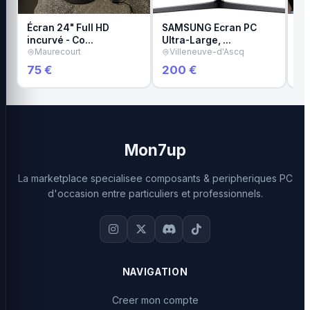
Écran 24" Full HD
SAMSUNG Ecran PC
Éc
incurvé - Co…
Ultra-Large, …
R
Maurecourt
Villeneuve-d'Ascq
75 €
200 €
2
Mon7up
La marketplace specialisee composants & peripheriques PC
d'occasion entre particuliers et professionnels.
NAVIGATION
Creer mon compte