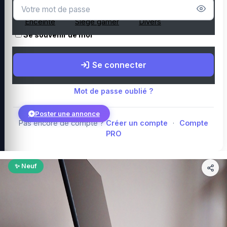
Microphone
Webcam
Tapis de souris
Enceinte
Siège gamer
Divers
Se souvenir de moi
Boutique Amazon
Top PC gamer : Intel / AMD
Périphériques PC
Se connecter
gamer
Composants PC gamer
Blog
Mot de passe oublié ?
Poster une annonce
Pas encore de compte ?
Créer un compte
·
Compte
PRO
Connexion
✨ Neuf