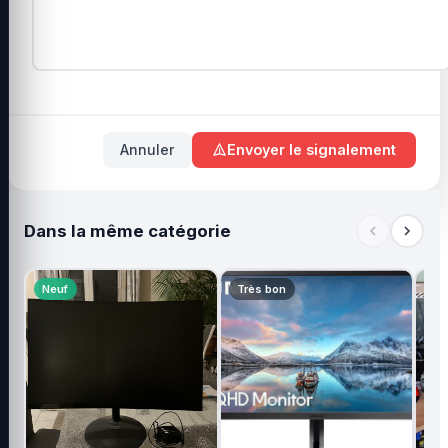
Annuler
Envoyer le signalement
Dans la même catégorie
Neuf
Très bon
Ne