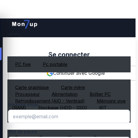
PC gamer occasion
Se connecter
PC fixe
Pc portable
Continuer avec Google
Composant PC occasion
Carte graphique
Carte mère
OU
Processeur
Alimentation
Boîtier PC
Refroidissement (AIO - Ventirad)
Mémoire vive
Adresse email
(RAM)
Stockage (HDD - SSD)
KIT
composant PC gamer
Périphérique PC occasion
Mot de passe
Ecran
Casque
Clavier
Souris