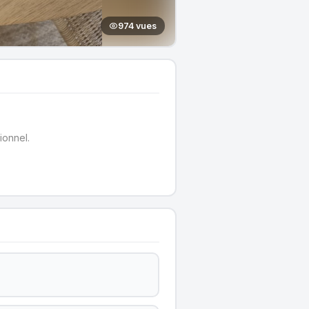
974 vues
ionnel.