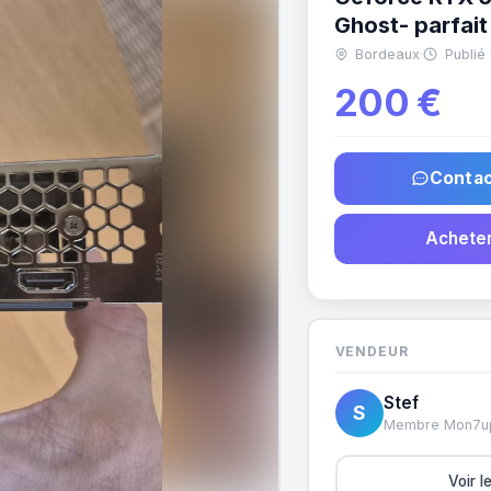
Ghost- parfait
Bordeaux
·
Publié
200 €
Contac
Acheter
VENDEUR
Stef
S
Membre Mon7u
Voir 