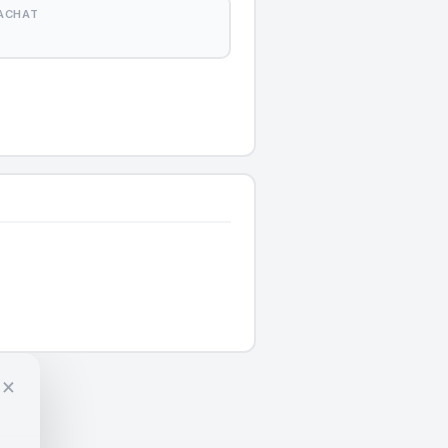
'ACHAT
×