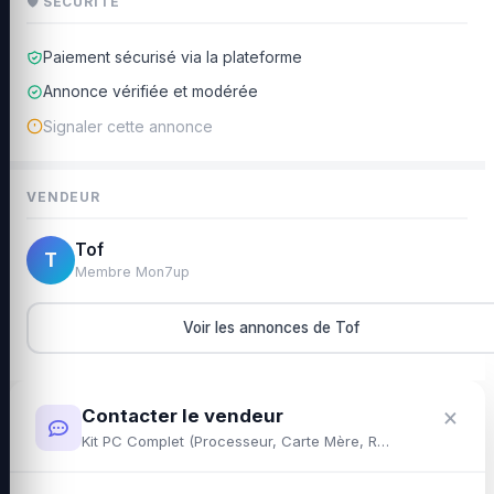
🛡 SÉCURITÉ
Paiement sécurisé via la plateforme
Annonce vérifiée et modérée
Signaler cette annonce
VENDEUR
Tof
T
Membre Mon7up
Voir les annonces de Tof
×
Contacter le vendeur
Kit PC Complet (Processeur, Carte Mère, RAM, GPU et Ventirad)