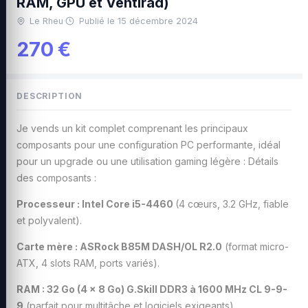
RAM, GPU et Ventirad)
Le Rheu
·
Publié le 15 décembre 2024
270 €
DESCRIPTION
Je vends un kit complet comprenant les principaux
composants pour une configuration PC performante, idéal
pour un upgrade ou une utilisation gaming légère : Détails
des composants :
Processeur : Intel Core i5-4460
(4 cœurs, 3.2 GHz, fiable
et polyvalent).
Carte mère : ASRock B85M DASH/OL R2.0
(format micro-
ATX, 4 slots RAM, ports variés).
RAM : 32 Go (4 x 8 Go) G.Skill DDR3 à 1600 MHz CL 9-9-
9
(parfait pour multitâche et logiciels exigeants).