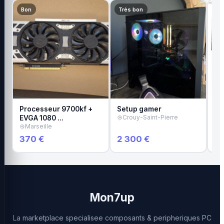
Bon
Très bon
Tr
Processeur 9700kf +
Setup gamer
In
EVGA 1080 …
Crouy-Saint-Pierre
Ca
Marseille
T
370 €
2 300 €
4
Mon7up
La marketplace specialisee composants & peripheriques PC