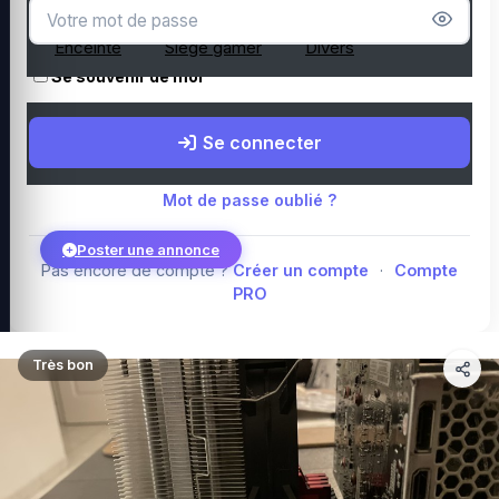
Microphone
Webcam
Tapis de souris
Enceinte
Siège gamer
Divers
Se souvenir de moi
Boutique Amazon
Top PC gamer : Intel / AMD
Périphériques PC
Se connecter
gamer
Composants PC gamer
Blog
Mot de passe oublié ?
Poster une annonce
Pas encore de compte ?
Créer un compte
·
Compte
PRO
Connexion
Très bon