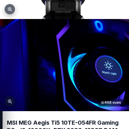
668 vues
MSI MEG Aegis Ti5 10TE-054FR Gaming