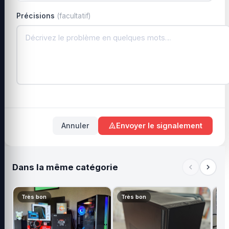
Précisions
(facultatif)
Annuler
Envoyer le signalement
Dans la même catégorie
Très bon
Très bon
Tr