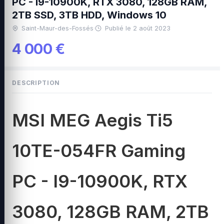
PC - I9-10900K, RTX 3080, 128GB RAM,
2TB SSD, 3TB HDD, Windows 10
Saint-Maur-des-Fossés
·
Publié le 2 août 2023
4 000 €
DESCRIPTION
MSI MEG Aegis Ti5
10TE-054FR Gaming
PC - I9-10900K, RTX
3080, 128GB RAM, 2TB