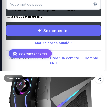
Microphone
Webcam
Tapis de souris
Enceinte
Siège gamer
Divers
Se souvenir de moi
Boutique Amazon
Top PC gamer : Intel / AMD
Périphériques PC
Se connecter
gamer
Composants PC gamer
Blog
Mot de passe oublié ?
Poster une annonce
Pas encore de compte ?
Créer un compte
·
Compte
PRO
Connexion
Très bon