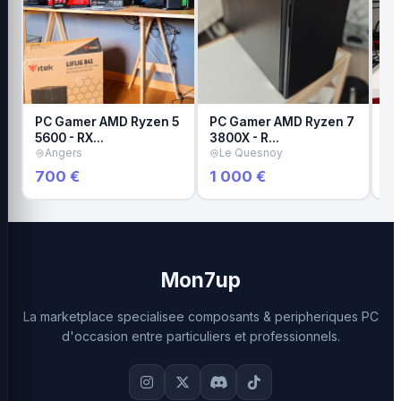
PC Gamer AMD Ryzen 5
PC Gamer AMD Ryzen 7
Pc
5600 - RX…
3800X - R…
A
Angers
Le Quesnoy
700 €
1 000 €
5
Mon7up
La marketplace specialisee composants & peripheriques PC
d'occasion entre particuliers et professionnels.