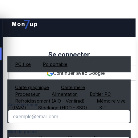
PC gamer occasion
Se connecter
PC fixe
Pc portable
Continuer avec Google
Composant PC occasion
Carte graphique
Carte mère
OU
Processeur
Alimentation
Boîtier PC
Refroidissement (AIO - Ventirad)
Mémoire vive
Adresse email
(RAM)
Stockage (HDD - SSD)
KIT
composant PC gamer
Périphérique PC occasion
Mot de passe
Ecran
Casque
Clavier
Souris