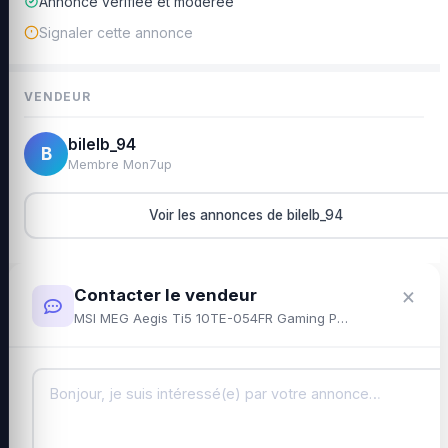
Annonce vérifiée et modérée
Signaler cette annonce
VENDEUR
bilelb_94
B
Membre Mon7up
Voir les annonces de bilelb_94
×
Contacter le vendeur
MSI MEG Aegis Ti5 10TE-054FR Gaming PC - I9-10900K, RTX 3080, 128GB RAM, 2TB SSD, 3TB HDD, Windows 10