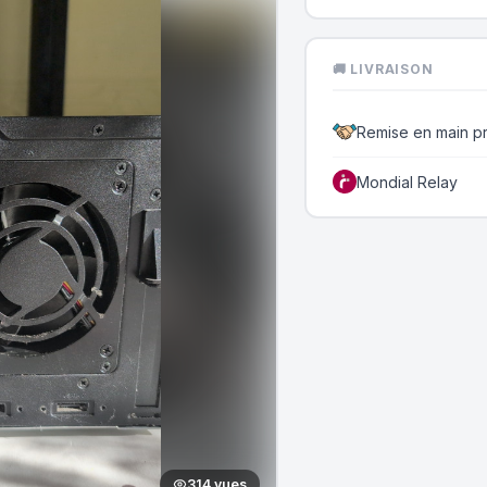
🚚 LIVRAISON
Remise en main p
Mondial Relay
314 vues