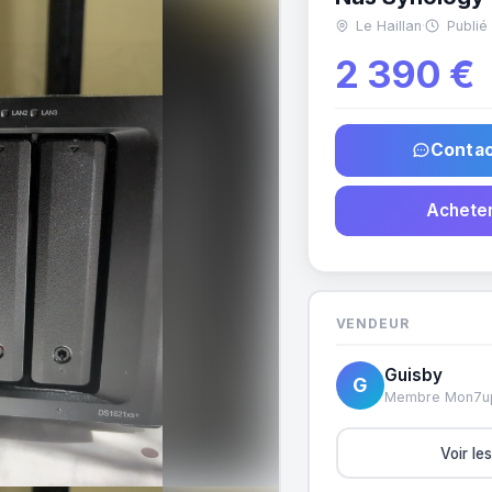
Le Haillan
·
Publié
2 390 €
Contac
Acheter
VENDEUR
Guisby
G
Membre Mon7u
Voir le