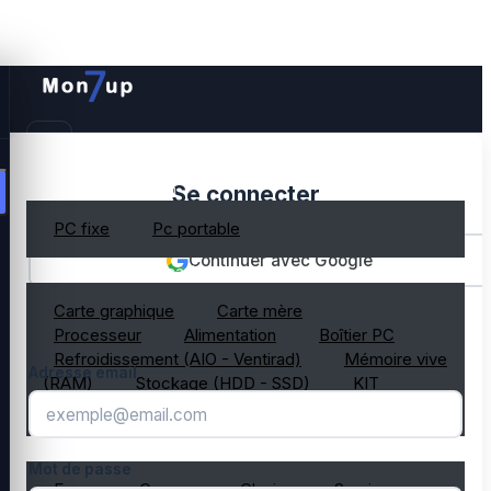
PC gamer occasion
Se connecter
PC fixe
Pc portable
Continuer avec Google
Composant PC occasion
Carte graphique
Carte mère
OU
Processeur
Alimentation
Boîtier PC
Refroidissement (AIO - Ventirad)
Mémoire vive
Adresse email
(RAM)
Stockage (HDD - SSD)
KIT
composant PC gamer
Périphérique PC occasion
Mot de passe
Ecran
Casque
Clavier
Souris