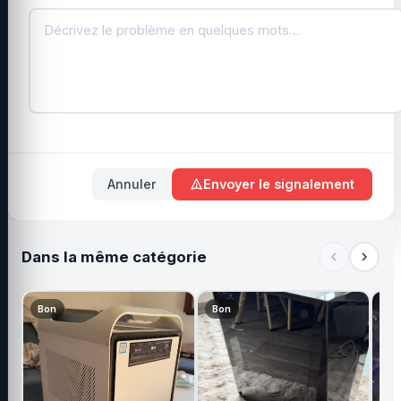
Annuler
Envoyer le signalement
Dans la même catégorie
Bon
Bon
Tr