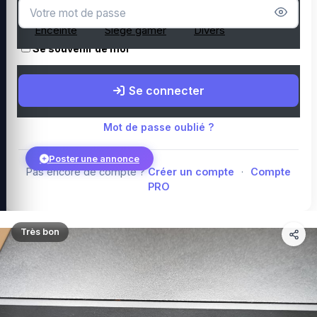
Microphone
Webcam
Tapis de souris
Enceinte
Siège gamer
Divers
Se souvenir de moi
Boutique Amazon
Top PC gamer : Intel / AMD
Périphériques PC
Se connecter
gamer
Composants PC gamer
Blog
Mot de passe oublié ?
Poster une annonce
Pas encore de compte ?
Créer un compte
·
Compte
PRO
Connexion
Très bon