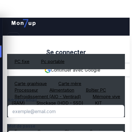
PC gamer occasion
Se connecter
PC fixe
Pc portable
Continuer avec Google
Composant PC occasion
Carte graphique
Carte mère
OU
Processeur
Alimentation
Boîtier PC
Refroidissement (AIO - Ventirad)
Mémoire vive
Adresse email
(RAM)
Stockage (HDD - SSD)
KIT
composant PC gamer
Périphérique PC occasion
Mot de passe
Ecran
Casque
Clavier
Souris