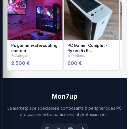
Pc gamer watercooling
PC Gamer Complet -
PC
custom
Ryzen 5 / R…
L
Canéjan
Yvelines
2 500 €
600 €
1 
Mon7up
La marketplace specialisee composants & peripheriques PC
d'occasion entre particuliers et professionnels.