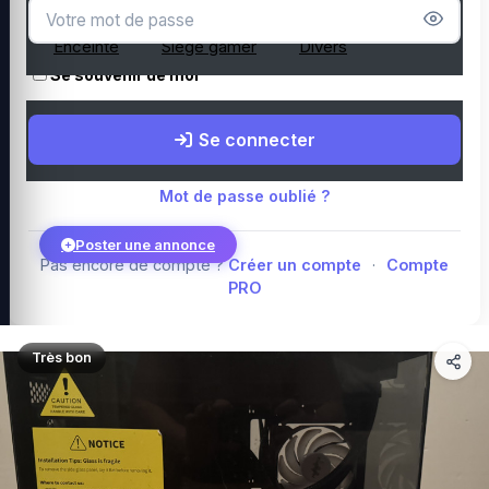
Microphone
Webcam
Tapis de souris
Enceinte
Siège gamer
Divers
Se souvenir de moi
Boutique Amazon
Top PC gamer : Intel / AMD
Périphériques PC
Se connecter
gamer
Composants PC gamer
Blog
Mot de passe oublié ?
Poster une annonce
Pas encore de compte ?
Créer un compte
·
Compte
PRO
Connexion
Très bon