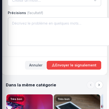
Choisir un motif…
Précisions
(facultatif)
Annuler
Envoyer le signalement
Dans la même catégorie
Très bon
Très bon
Tr