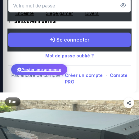
Microphone
Webcam
Tapis de souris
Enceinte
Siège gamer
Divers
Se souvenir de moi
Boutique Amazon
Top PC gamer : Intel / AMD
Périphériques PC
Se connecter
gamer
Composants PC gamer
Blog
Mot de passe oublié ?
Poster une annonce
Pas encore de compte ?
Créer un compte
·
Compte
PRO
Connexion
Bon