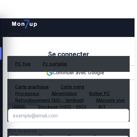
PC gamer occasion
Se connecter
PC fixe
Pc portable
Continuer avec Google
Composant PC occasion
Carte graphique
Carte mère
OU
Processeur
Alimentation
Boîtier PC
Refroidissement (AIO - Ventirad)
Mémoire vive
Adresse email
(RAM)
Stockage (HDD - SSD)
KIT
composant PC gamer
Périphérique PC occasion
Mot de passe
Ecran
Casque
Clavier
Souris