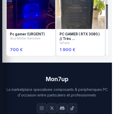
Pc gamer (URGENT)
PC GAMER ( RTX 3080 )
Pc
La Motte-Servolex
// Très …
GS
Paris
B
700 €
1 900 €
1 
Mon7up
La marketplace specialisee composants & peripheriques PC
d'occasion entre particuliers et professionnels.