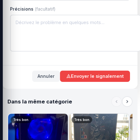
Précisions
(facultatif)
Annuler
Envoyer le signalement
Dans la même catégorie
Très bon
Très bon
Ne