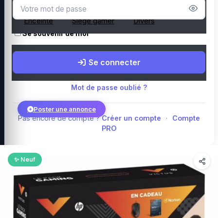
Microphone
Webcam
Tapis de souris
Enceinte
Siège gamer
Divers
Se souvenir de moi
Boutique Amazon
Top PC gamer : Intel / AMD
Périphériques PC
Se connecter
gamer
Composants PC gamer
Blog
Mot de passe oublié ?
Poster une annonce
Pas encore de compte ?
Créer un compte
·
Compte
PRO
Connexion
✨ Neuf