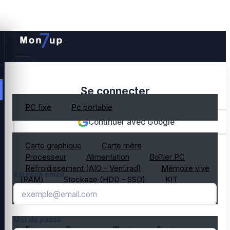
PC gamer occasion
Se connecter
PC fixe
Pc portable
Continuer avec Google
Composant PC occasion
Carte graphique
Carte mère
OU
Processeur
Alimentation
Boîtier PC
Refroidissement (AIO - Ventirad)
Mémoire vive
Adresse email
(RAM)
Stockage (HDD - SSD)
KIT
composant PC gamer
Périphérique PC occasion
Mot de passe
Ecran
Casque
Clavier
Souris