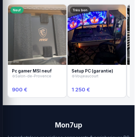
Neuf
Très bon
Tr
Pc gamer MSI neuf
Setup PC (garantie)
Or
Salon-de-Provence
Voujeaucourt
pu
A
900 €
1 250 €
1 
Mon7up