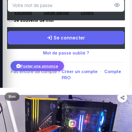
Microphone
Webcam
Tapis de souris
Enceinte
Siège gamer
Divers
Se souvenir de moi
Boutique Amazon
Top PC gamer : Intel / AMD
Périphériques PC
Se connecter
gamer
Composants PC gamer
Blog
Mot de passe oublié ?
Poster une annonce
Pas encore de compte ?
Créer un compte
·
Compte
PRO
Connexion
Bon