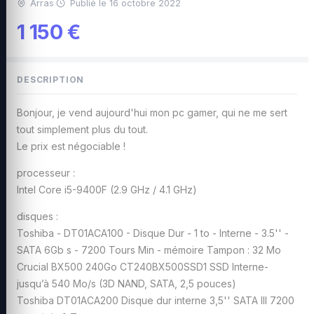
Arras
·
Publié le 16 octobre 2022
1 150 €
DESCRIPTION
Bonjour, je vend aujourd'hui mon pc gamer, qui ne me sert
tout simplement plus du tout.
Le prix est négociable !
processeur :
Intel Core i5-9400F (2.9 GHz / 4.1 GHz)
disques :
Toshiba - DT01ACA100 - Disque Dur - 1 to - Interne - 3.5'' -
SATA 6Gb s - 7200 Tours Min - mémoire Tampon : 32 Mo
Crucial BX500 240Go CT240BX500SSD1 SSD Interne-
jusqu’à 540 Mo/s (3D NAND, SATA, 2,5 pouces)
Toshiba DT01ACA200 Disque dur interne 3,5'' SATA III 7200