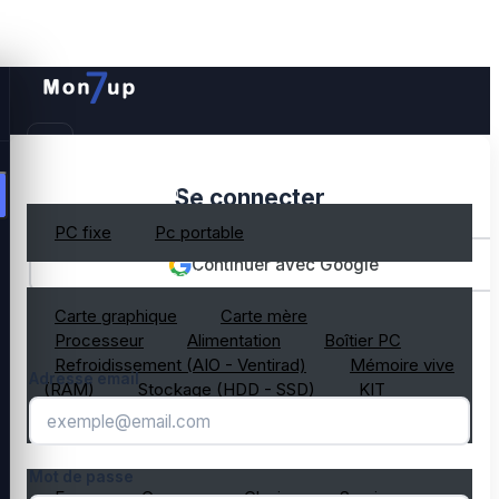
PC gamer occasion
Se connecter
PC fixe
Pc portable
Continuer avec Google
Composant PC occasion
Carte graphique
Carte mère
OU
Processeur
Alimentation
Boîtier PC
Refroidissement (AIO - Ventirad)
Mémoire vive
Adresse email
(RAM)
Stockage (HDD - SSD)
KIT
composant PC gamer
Périphérique PC occasion
Mot de passe
Ecran
Casque
Clavier
Souris