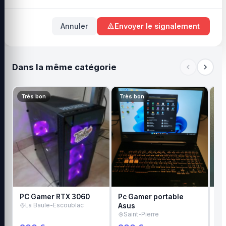
Annuler
Envoyer le signalement
Dans la même catégorie
Très bon
Très bon
Tr
PC Gamer RTX 3060
Pc Gamer portable
Or
La Baule-Escoublac
Asus
Ca
Saint-Pierre
L