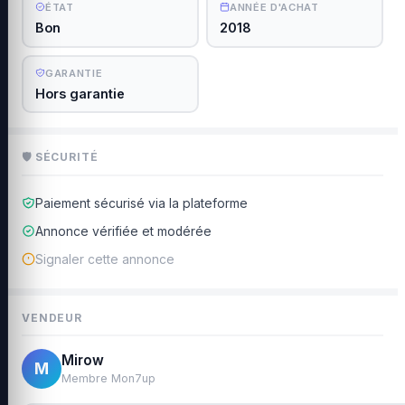
ÉTAT
ANNÉE D'ACHAT
Bon
2018
GARANTIE
Hors garantie
🛡 SÉCURITÉ
Paiement sécurisé via la plateforme
Annonce vérifiée et modérée
Signaler cette annonce
VENDEUR
Mirow
M
Membre Mon7up