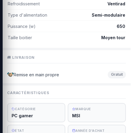
Refroidissement
Ventirad
Type d'alimentation
Semi-modulaire
Puissance (w)
650
Taille boitier
Moyen tour
🚚 LIVRAISON
Remise en main propre
Gratuit
CARACTÉRISTIQUES
CATÉGORIE
MARQUE
PC gamer
MSI
ÉTAT
ANNÉE D'ACHAT