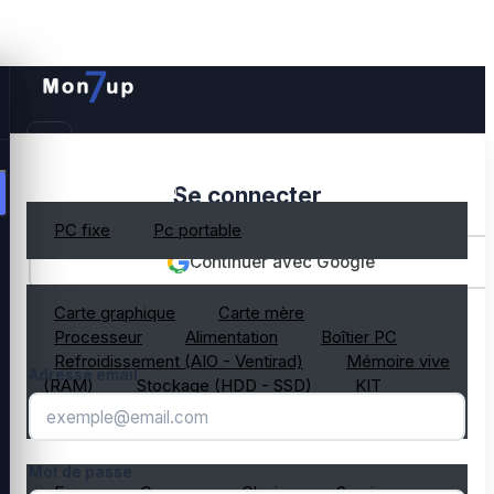
PC gamer occasion
Se connecter
PC fixe
Pc portable
Continuer avec Google
Composant PC occasion
Carte graphique
Carte mère
OU
Processeur
Alimentation
Boîtier PC
Refroidissement (AIO - Ventirad)
Mémoire vive
Adresse email
(RAM)
Stockage (HDD - SSD)
KIT
composant PC gamer
Périphérique PC occasion
Mot de passe
Ecran
Casque
Clavier
Souris