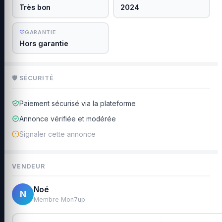
Très bon
2024
GARANTIE
Hors garantie
🛡 SÉCURITÉ
Paiement sécurisé via la plateforme
Annonce vérifiée et modérée
Signaler cette annonce
VENDEUR
Noé
N
Membre Mon7up