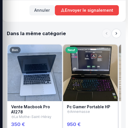
Annuler
Envoyer le signalement
Dans la même catégorie
Bon
Neuf
Bo
Vente Macbook Pro
Pc Gamer Portable HP
Pc
A1278
Annemasse
C
La Mothe-Saint-Héray
350 €
950 €
3