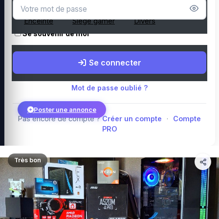
Microphone
Webcam
Tapis de souris
Enceinte
Siège gamer
Divers
Se souvenir de moi
Boutique Amazon
Top PC gamer : Intel / AMD
Périphériques PC
Se connecter
gamer
Composants PC gamer
Blog
Mot de passe oublié ?
Poster une annonce
Pas encore de compte ?
Créer un compte
·
Compte
PRO
Connexion
Très bon