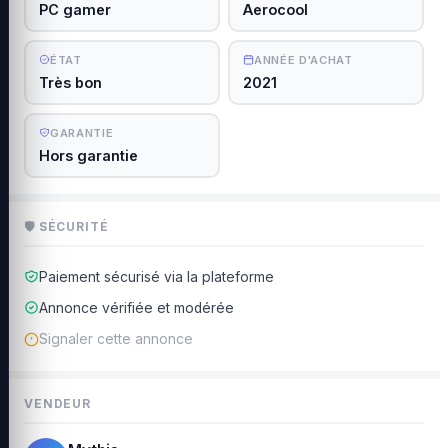
PC gamer
Aerocool
ÉTAT
ANNÉE D'ACHAT
Très bon
2021
GARANTIE
Hors garantie
🛡 SÉCURITÉ
Paiement sécurisé via la plateforme
Annonce vérifiée et modérée
Signaler cette annonce
VENDEUR