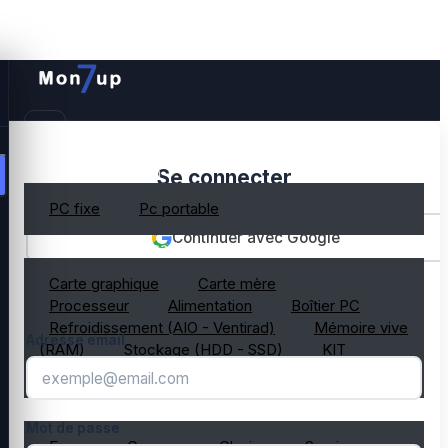
PC gamer occasion
Se connecter
PC fixe
Pc portable
Continuer avec Google
Composant PC occasion
Carte graphique
Carte mère
OU
Processeur
Alimentation
Boîtier PC
Refroidissement (AIO - Ventirad)
Mémoire vive
Adresse email
(RAM)
Stockage (HDD - SSD)
KIT
composant PC gamer
Périphérique PC occasion
Mot de passe
Ecran
Casque
Clavier
Souris