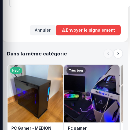
Annuler
Envoyer le signalement
Dans la même catégorie
Neuf
Très bon
Ne
PC Gamer - MEDION -
Pc gamer
Pc