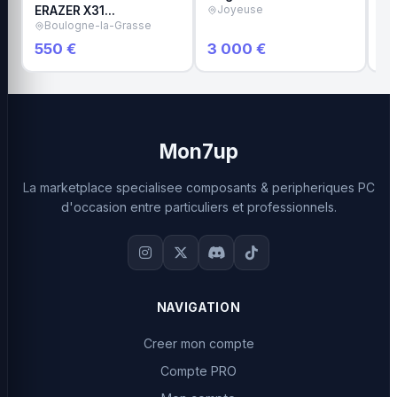
ERAZER X31…
Joyeuse
M
Boulogne-la-Grasse
550 €
3 000 €
1 
Mon7up
La marketplace specialisee composants & peripheriques PC
d'occasion entre particuliers et professionnels.
NAVIGATION
Creer mon compte
Compte PRO