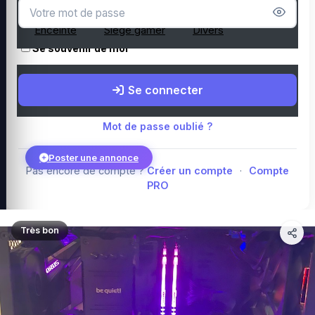
Microphone
Webcam
Tapis de souris
Enceinte
Siège gamer
Divers
Se souvenir de moi
Boutique Amazon
Top PC gamer : Intel / AMD
Périphériques PC
Se connecter
gamer
Composants PC gamer
Blog
Mot de passe oublié ?
Poster une annonce
Pas encore de compte ?
Créer un compte
·
Compte
PRO
Connexion
Très bon