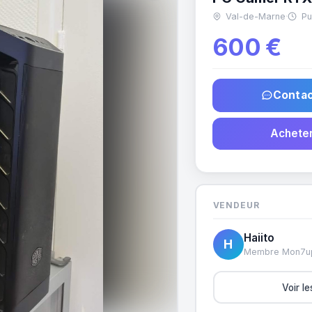
Val-de-Marne
·
Pub
600 €
Contac
Acheter
VENDEUR
Haiito
H
Membre Mon7u
Voir l