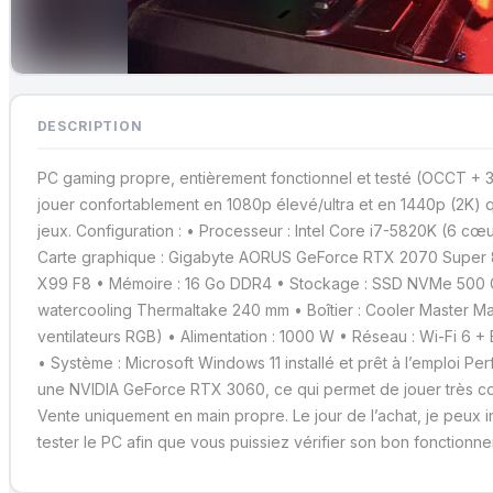
DESCRIPTION
PC gaming propre, entièrement fonctionnel et testé (OCCT + 3
jouer confortablement en 1080p élevé/ultra et en 1440p (2K) 
jeux. Configuration : • Processeur : Intel Core i7-5820K (6 cœu
Carte graphique : Gigabyte AORUS GeForce RTX 2070 Super 
X99 F8 • Mémoire : 16 Go DDR4 • Stockage : SSD NVMe 500 G
watercooling Thermaltake 240 mm • Boîtier : Cooler Master 
ventilateurs RGB) • Alimentation : 1000 W • Réseau : Wi-Fi 6 +
• Système : Microsoft Windows 11 installé et prêt à l’emploi P
une NVIDIA GeForce RTX 3060, ce qui permet de jouer très co
Vente uniquement en main propre. Le jour de l’achat, je peux ins
tester le PC afin que vous puissiez vérifier son bon fonctionn