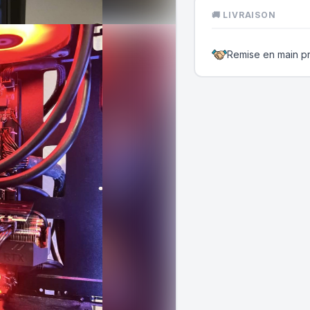
🚚 LIVRAISON
Remise en main p