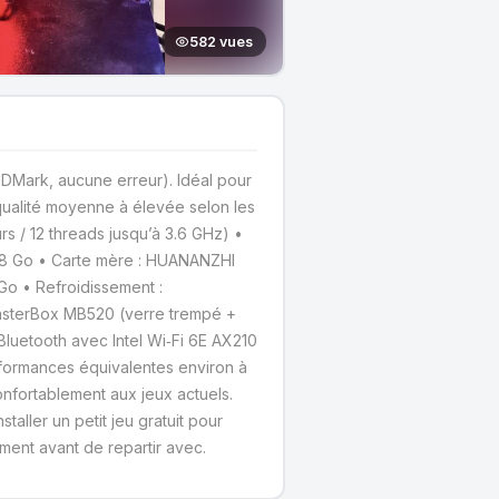
582 vues
DMark, aucune erreur). Idéal pour
qualité moyenne à élevée selon les
rs / 12 threads jusqu’à 3.6 GHz) •
8 Go • Carte mère : HUANANZHI
o • Refroidissement :
MasterBox MB520 (verre trempé +
 Bluetooth avec Intel Wi‑Fi 6E AX210
erformances équivalentes environ à
nfortablement aux jeux actuels.
taller un petit jeu gratuit pour
ement avant de repartir avec.