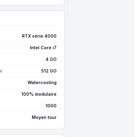
RTX série 4000
Intel Core i7
4 GO
ge
512 GO
Watercooling
100% modulaire
1000
Moyen tour