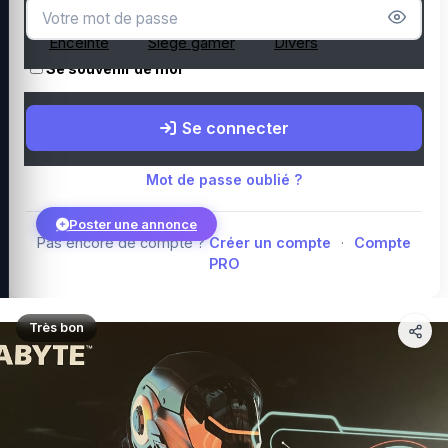
Microphone
Webcam
Tapis de souris
Enceinte
Siège gamer
Divers
Se souvenir de moi
Boutique Amazon
Top PC gamer : Intel / AMD
Périphériques PC
Se connecter
gamer
Composants PC gamer
Blog
Mot de passe oublié ?
Poster une annonce
Pas encore de compte ?
Créer un compte
·
Compte
PRO
Connexion
Très bon