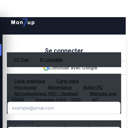
PC gamer occasion
Se connecter
PC fixe
Pc portable
Continuer avec Google
Composant PC occasion
Carte graphique
Carte mère
OU
Processeur
Alimentation
Boîtier PC
Refroidissement (AIO - Ventirad)
Mémoire vive
Adresse email
(RAM)
Stockage (HDD - SSD)
KIT
composant PC gamer
Périphérique PC occasion
Mot de passe
Ecran
Casque
Clavier
Souris