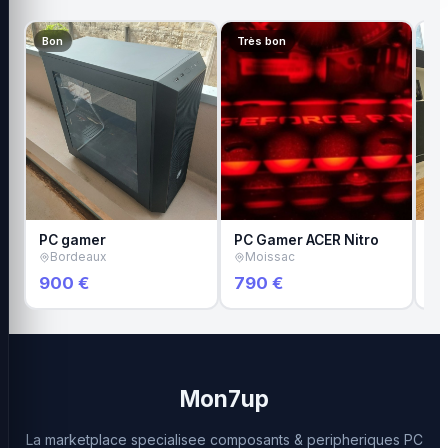
Bon
Très bon
Tr
PC gamer
PC Gamer ACER Nitro
Pc
Bordeaux
Moissac
S
900 €
790 €
1 
Mon7up
La marketplace specialisee composants & peripheriques PC