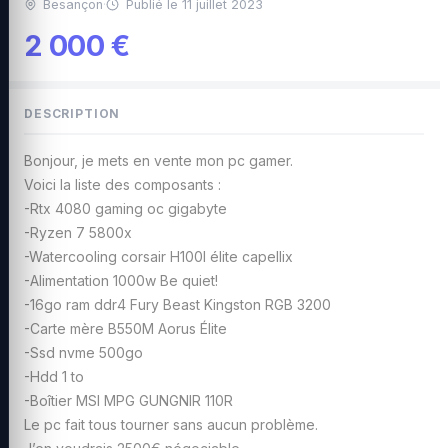
Besançon
·
Publié le 11 juillet 2023
2 000 €
DESCRIPTION
Bonjour, je mets en vente mon pc gamer.
Voici la liste des composants :
-Rtx 4080 gaming oc gigabyte
-Ryzen 7 5800x
-Watercooling corsair H100I élite capellix
-Alimentation 1000w Be quiet!
-16go ram ddr4 Fury Beast Kingston RGB 3200
-Carte mère B550M Aorus Élite
-Ssd nvme 500go
-Hdd 1 to
-Boîtier MSI MPG GUNGNIR 110R
Le pc fait tous tourner sans aucun problème.