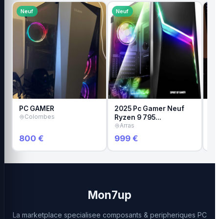
Neuf
Neuf
Tr
PC GAMER
2025 Pc Gamer Neuf
HP
Colombes
Ryzen 9 795…
D
Arras
800 €
999 €
7
Mon7up
La marketplace specialisee composants & peripheriques PC