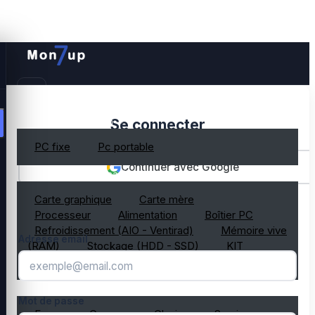
PC gamer occasion
Se connecter
PC fixe
Pc portable
Continuer avec Google
Composant PC occasion
Carte graphique
Carte mère
OU
Processeur
Alimentation
Boîtier PC
Refroidissement (AIO - Ventirad)
Mémoire vive
Adresse email
(RAM)
Stockage (HDD - SSD)
KIT
composant PC gamer
Périphérique PC occasion
Mot de passe
Ecran
Casque
Clavier
Souris