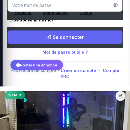
Microphone
Webcam
Tapis de souris
Enceinte
Siège gamer
Divers
Se souvenir de moi
Boutique Amazon
Top PC gamer : Intel / AMD
Périphériques PC
Se connecter
gamer
Composants PC gamer
Blog
Mot de passe oublié ?
Poster une annonce
Pas encore de compte ?
Créer un compte
·
Compte
PRO
Connexion
✨ Neuf