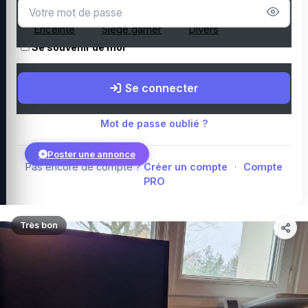
Microphone
Webcam
Tapis de souris
Enceinte
Siège gamer
Divers
Se souvenir de moi
Boutique Amazon
Top PC gamer : Intel / AMD
Périphériques PC
Se connecter
gamer
Composants PC gamer
Blog
Mot de passe oublié ?
Poster une annonce
Pas encore de compte ?
Créer un compte
·
Compte
PRO
Connexion
Très bon