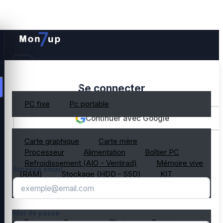
PC gamer occasion
Se connecter
PC fixe
Pc portable
Continuer avec Google
Composant PC occasion
Carte graphique
Carte mère
OU
Processeur
Alimentation
Boîtier PC
Refroidissement (AIO - Ventirad)
Mémoire vive
Adresse email
(RAM)
Stockage (HDD - SSD)
KIT
composant PC gamer
Périphérique PC occasion
Mot de passe
Ecran
Casque
Clavier
Souris