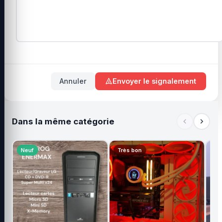
Annuler
Envoyer le signalement
Dans la même catégorie
Neuf
Très bon
Tr