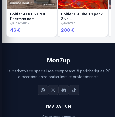
Boitier ATX OSTROG
Boitier H9 Elite + 1 pack
PC
Enermax com…
3 ve…
N
Oberbruck
Bonzac
46 €
200 €
55
Mon7up
La marketplace specialisee composants & peripheriques PC
d'occasion entre particuliers et professionnels.
NAVIGATION
Creer mon compte