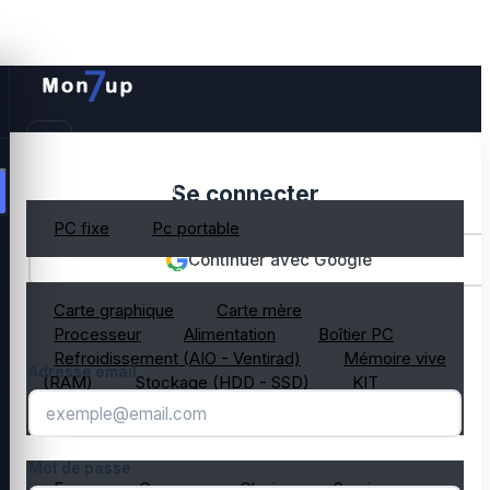
PC gamer occasion
Se connecter
PC fixe
Pc portable
Continuer avec Google
Composant PC occasion
Carte graphique
Carte mère
OU
Processeur
Alimentation
Boîtier PC
Refroidissement (AIO - Ventirad)
Mémoire vive
Adresse email
(RAM)
Stockage (HDD - SSD)
KIT
composant PC gamer
Périphérique PC occasion
Mot de passe
Ecran
Casque
Clavier
Souris