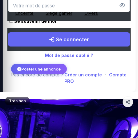
Microphone
Webcam
Tapis de souris
Enceinte
Siège gamer
Divers
Se souvenir de moi
Boutique Amazon
Top PC gamer : Intel / AMD
Périphériques PC
Se connecter
gamer
Composants PC gamer
Blog
Mot de passe oublié ?
Poster une annonce
Pas encore de compte ?
Créer un compte
·
Compte
PRO
Connexion
Très bon