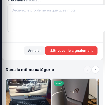
Précisions
(facultatif)
Annuler
Envoyer le signalement
Dans la même catégorie
Très bon
Neuf
Ne