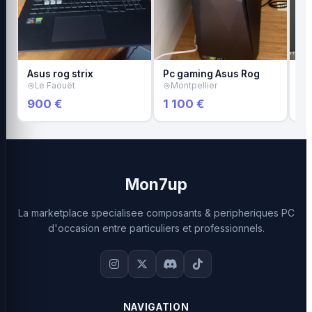
Asus rog strix
Pc gaming Asus Rog
Pc
Le Faouët
Montpellier
S
900 €
1 100 €
9
Mon7up
La marketplace specialisee composants & peripheriques PC
d'occasion entre particuliers et professionnels.
NAVIGATION