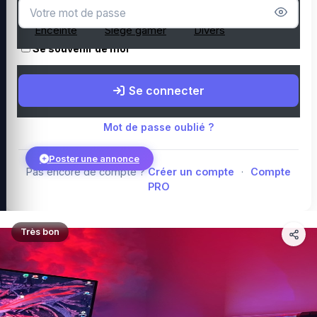
Microphone
Webcam
Tapis de souris
Enceinte
Siège gamer
Divers
Se souvenir de moi
Boutique Amazon
Top PC gamer : Intel / AMD
Périphériques PC
Se connecter
gamer
Composants PC gamer
Blog
Mot de passe oublié ?
Poster une annonce
Pas encore de compte ?
Créer un compte
·
Compte
PRO
Connexion
Très bon