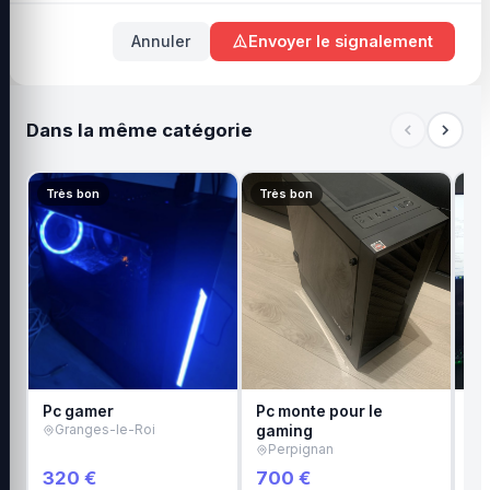
Annuler
Envoyer le signalement
Dans la même catégorie
Très bon
Très bon
Tr
Pc gamer
Pc monte pour le
to
Granges-le-Roi
gaming
16
Perpignan
O
320 €
700 €
6