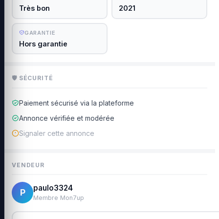
Très bon
2021
GARANTIE
Hors garantie
🛡 SÉCURITÉ
Paiement sécurisé via la plateforme
Annonce vérifiée et modérée
Signaler cette annonce
VENDEUR
paulo3324
P
Membre Mon7up