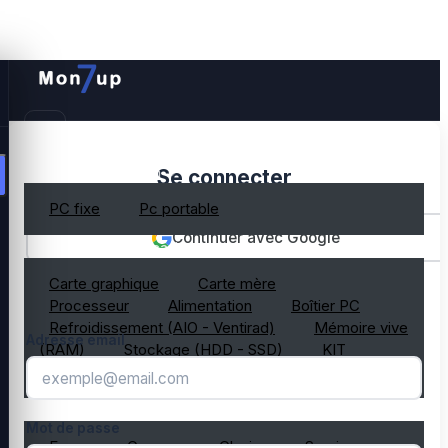
PC gamer occasion
Se connecter
PC fixe
Pc portable
Continuer avec Google
Composant PC occasion
Carte graphique
Carte mère
OU
Processeur
Alimentation
Boîtier PC
Refroidissement (AIO - Ventirad)
Mémoire vive
Adresse email
(RAM)
Stockage (HDD - SSD)
KIT
composant PC gamer
Périphérique PC occasion
Mot de passe
Ecran
Casque
Clavier
Souris