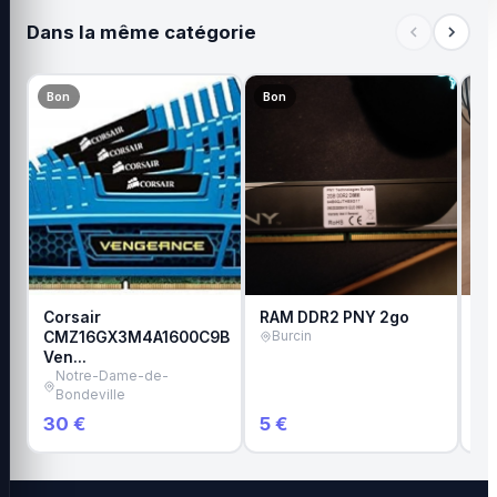
Dans la même catégorie
Bon
Bon
Tr
Corsair
RAM DDR2 PNY 2go
Lo
CMZ16GX3M4A1600C9B
Burcin
po
Ven…
S
Notre-Dame-de-
Bondeville
30 €
5 €
8