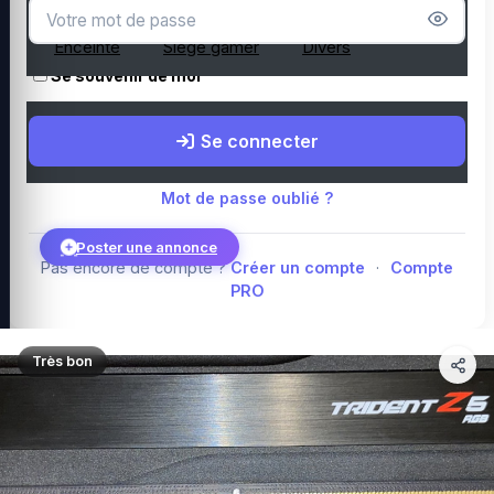
Microphone
Webcam
Tapis de souris
Enceinte
Siège gamer
Divers
Se souvenir de moi
Boutique Amazon
Top PC gamer : Intel / AMD
Périphériques PC
Se connecter
gamer
Composants PC gamer
Blog
Mot de passe oublié ?
Poster une annonce
Pas encore de compte ?
Créer un compte
·
Compte
PRO
Connexion
Très bon