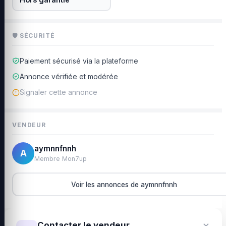
🛡 SÉCURITÉ
Paiement sécurisé via la plateforme
Annonce vérifiée et modérée
Signaler cette annonce
VENDEUR
aymnnfnnh
A
Membre Mon7up
Voir les annonces de aymnnfnnh
×
Contacter le vendeur