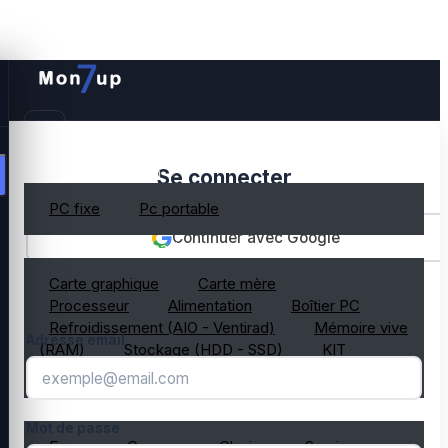
PC gamer occasion
Se connecter
PC fixe
Pc portable
Continuer avec Google
Composant PC occasion
Carte graphique
Carte mère
OU
Processeur
Alimentation
Boîtier PC
Refroidissement (AIO - Ventirad)
Mémoire vive
Adresse email
(RAM)
Stockage (HDD - SSD)
KIT
composant PC gamer
Périphérique PC occasion
Mot de passe
Ecran
Casque
Clavier
Souris