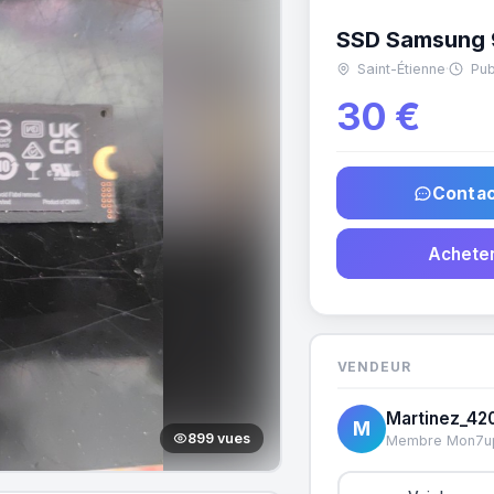
SSD Samsung 
Saint-Étienne
·
Publ
30 €
Contac
Acheter
VENDEUR
Martinez_42
M
899 vues
Membre Mon7u