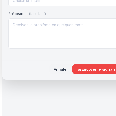
Choisir un motif…
Précisions
(facultatif)
Annuler
Envoyer le signal