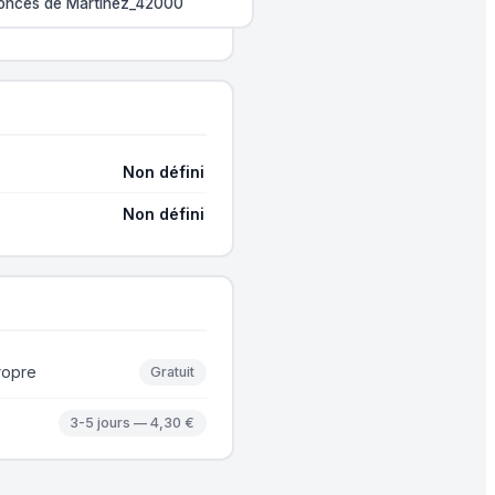
nonces de Martinez_42000
Non défini
Non défini
ropre
Gratuit
3-5 jours — 4,30 €