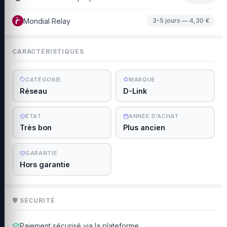
Mondial Relay
3-5 jours — 4,30 €
CARACTÉRISTIQUES
CATÉGORIE
MARQUE
Réseau
D-Link
ÉTAT
ANNÉE D'ACHAT
Très bon
Plus ancien
GARANTIE
Hors garantie
🛡 SÉCURITÉ
Paiement sécurisé via la plateforme