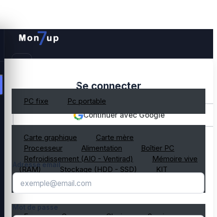
PC gamer occasion
Se connecter
PC fixe
Pc portable
Continuer avec Google
Composant PC occasion
Carte graphique
Carte mère
OU
Processeur
Alimentation
Boîtier PC
Refroidissement (AIO - Ventirad)
Mémoire vive
Adresse email
(RAM)
Stockage (HDD - SSD)
KIT
composant PC gamer
Périphérique PC occasion
Mot de passe
Ecran
Casque
Clavier
Souris