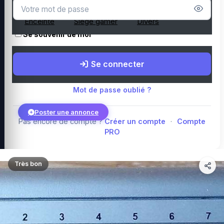
Microphone
Webcam
Tapis de souris
Enceinte
Siège gamer
Divers
Se souvenir de moi
Boutique Amazon
Top PC gamer : Intel / AMD
Périphériques PC
Se connecter
gamer
Composants PC gamer
Blog
Mot de passe oublié ?
Poster une annonce
Pas encore de compte ?
Créer un compte
·
Compte
PRO
Connexion
Très bon