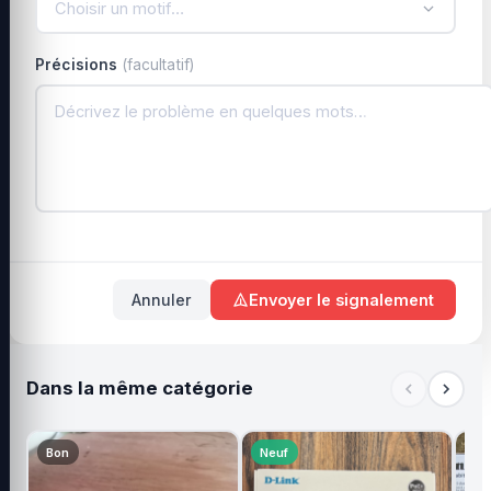
Choisir un motif…
Précisions
(facultatif)
Annuler
Envoyer le signalement
Dans la même catégorie
Bon
Neuf
Ne