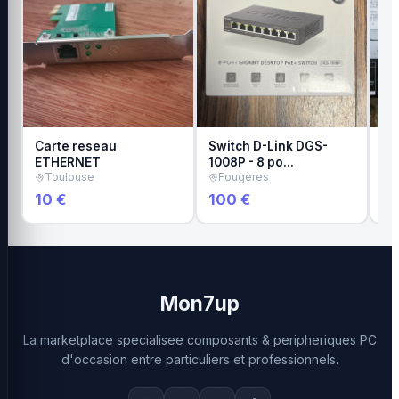
Carte reseau
Switch D-Link DGS-
Sw
ETHERNET
1008P - 8 po…
P
Toulouse
Fougères
10 €
100 €
50
Mon7up
La marketplace specialisee composants & peripheriques PC
d'occasion entre particuliers et professionnels.