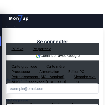
PC gamer occasion
Se connecter
PC fixe
Pc portable
Continuer avec Google
Composant PC occasion
Carte graphique
Carte mère
OU
Processeur
Alimentation
Boîtier PC
Refroidissement (AIO - Ventirad)
Mémoire vive
Adresse email
(RAM)
Stockage (HDD - SSD)
KIT
composant PC gamer
Périphérique PC occasion
Mot de passe
Ecran
Casque
Clavier
Souris