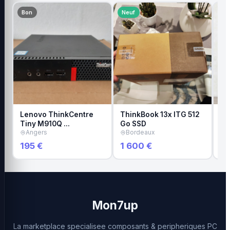
Bon
Neuf
Ne
Lenovo ThinkCentre
ThinkBook 13x ITG 512
PC
Tiny M910Q …
Go SSD
AM
Angers
Bordeaux
V
195 €
1 600 €
2 
Mon7up
La marketplace specialisee composants & peripheriques PC