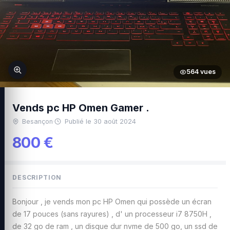
564 vues
Vends pc HP Omen Gamer .
Besançon
·
Publié le 30 août 2024
800 €
DESCRIPTION
Bonjour , je vends mon pc HP Omen qui possède un écran
de 17 pouces (sans rayures) , d' un processeur i7 8750H ,
de 32 go de ram , un disque dur nvme de 500 go, un ssd de