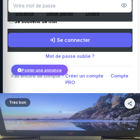
Microphone
Webcam
Tapis de souris
Enceinte
Siège gamer
Divers
Se souvenir de moi
Boutique Amazon
Top PC gamer : Intel / AMD
Périphériques PC
Se connecter
gamer
Composants PC gamer
Blog
Mot de passe oublié ?
Poster une annonce
Pas encore de compte ?
Créer un compte
·
Compte
PRO
Connexion
Très bon