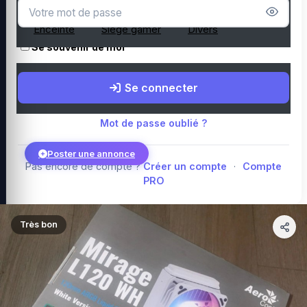
Microphone
Webcam
Tapis de souris
Enceinte
Siège gamer
Divers
Se souvenir de moi
Boutique Amazon
Top PC gamer : Intel / AMD
Périphériques PC
Se connecter
gamer
Composants PC gamer
Blog
Mot de passe oublié ?
Poster une annonce
Pas encore de compte ?
Créer un compte
·
Compte
PRO
Connexion
Très bon