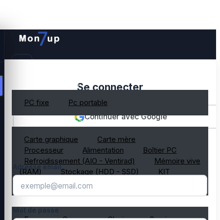
PC gamer occasion
Se connecter
PC fixe
Pc portable
Continuer avec Google
Composant PC occasion
Carte graphique
Carte mère
OU
Processeur
Alimentation
Boîtier PC
Refroidissement (AIO - Ventirad)
Mémoire vive
Adresse email
(RAM)
Stockage (HDD - SSD)
KIT
composant PC gamer
Périphérique PC occasion
Mot de passe
Ecran
Casque
Clavier
Souris