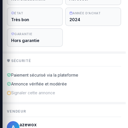
ÉTAT
ANNÉE D'ACHAT
Très bon
2024
GARANTIE
Hors garantie
🛡 SÉCURITÉ
Paiement sécurisé via la plateforme
Annonce vérifiée et modérée
Signaler cette annonce
VENDEUR
azewox
A