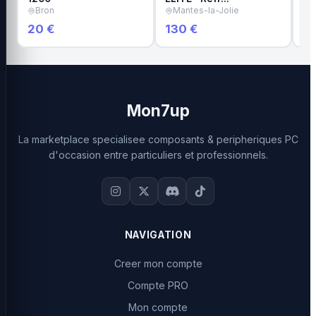
Bron
Mantes-la-Jolie
L
20 €
130 €
50
Mon7up
La marketplace specialisee composants & peripheriques PC
d'occasion entre particuliers et professionnels.
NAVIGATION
Creer mon compte
Compte PRO
Mon compte