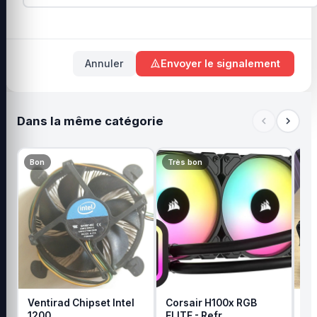
Annuler
Envoyer le signalement
Dans la même catégorie
Bon
Très bon
Tr
Ventirad Chipset Intel
Corsair H100x RGB
Ve
1200
ELITE - Refr…
Ph