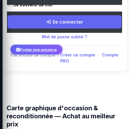
Se souvenir de moi
Boutique Amazon
Top PC gamer : Intel / AMD
Périphériques PC
Se connecter
gamer
Composants PC gamer
Blog
Mot de passe oublié ?
Poster une annonce
Pas encore de compte ?
Créer un compte
·
Compte
PRO
Connexion
Carte graphique d'occasion &
reconditionnée — Achat au meilleur
prix