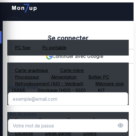
PC gamer occasion
Se connecter
PC fixe
Pc portable
Continuer avec Google
Composant PC occasion
Carte graphique
Carte mère
OU
Processeur
Alimentation
Boîtier PC
Refroidissement (AIO - Ventirad)
Mémoire vive
Adresse email
(RAM)
Stockage (HDD - SSD)
KIT
composant PC gamer
Périphérique PC occasion
Mot de passe
Ecran
Casque
Clavier
Souris
Microphone
Webcam
Tapis de souris
Enceinte
Siège gamer
Divers