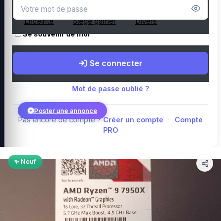
Microphone
Webcam
Tapis de souris
Enceinte
Siège gamer
Divers
Se souvenir de moi
Boutique Amazon
Top PC gamer : Intel / AMD
Périphériques PC
Se connecter
gamer
Composants PC gamer
Blog
Mot de passe oublié ?
Poster une annonce
Pas encore de compte ?
Créer un compte
·
Compte
PRO
Connexion
✨ Neuf