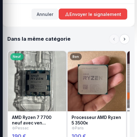
Annuler
Envoyer le signalement
Dans la même catégorie
Neuf
Bon
Ne
AMD Ryzen 7 7700
Processeur AMD Ryzen
AM
neuf avec ven…
5 3500x
(3
Pessac
Paris
L
190 €
100 €
14