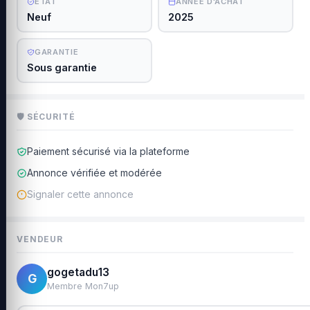
ÉTAT
ANNÉE D'ACHAT
Neuf
2025
GARANTIE
Sous garantie
🛡 SÉCURITÉ
Paiement sécurisé via la plateforme
Annonce vérifiée et modérée
Signaler cette annonce
VENDEUR
gogetadu13
G
Membre Mon7up