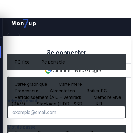
PC gamer occasion
Se connecter
PC fixe
Pc portable
Continuer avec Google
Composant PC occasion
Carte graphique
Carte mère
OU
Processeur
Alimentation
Boîtier PC
Refroidissement (AIO - Ventirad)
Mémoire vive
Adresse email
(RAM)
Stockage (HDD - SSD)
KIT
composant PC gamer
Périphérique PC occasion
Mot de passe
Ecran
Casque
Clavier
Souris