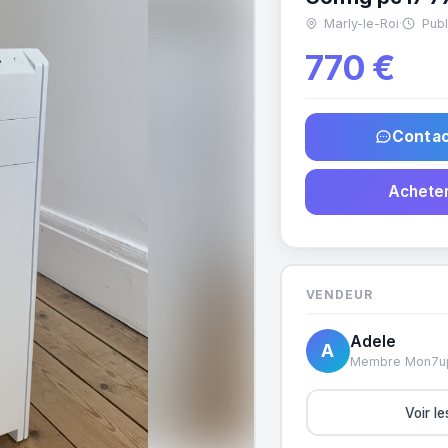
Marly-le-Roi
·
Publi
770 €
Contac
Acheter
VENDEUR
Adele
A
Membre Mon7u
Voir l