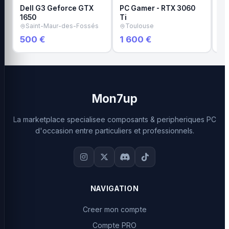
Dell G3 Geforce GTX
PC Gamer - RTX 3060
Pc
1650
Ti
S
Saint-Maur-des-Fossés
Toulouse
500 €
1 600 €
5
Mon7up
La marketplace specialisee composants & peripheriques PC
d'occasion entre particuliers et professionnels.
NAVIGATION
Creer mon compte
Compte PRO