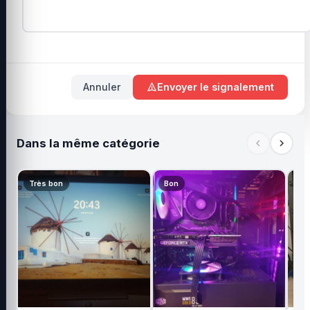
Annuler
Envoyer le signalement
Dans la même catégorie
Très bon
Bon
Ne