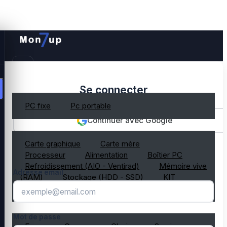
PC gamer occasion
Se connecter
PC fixe
Pc portable
Continuer avec Google
Composant PC occasion
Carte graphique
Carte mère
OU
Processeur
Alimentation
Boîtier PC
Refroidissement (AIO - Ventirad)
Mémoire vive
Adresse email
(RAM)
Stockage (HDD - SSD)
KIT
composant PC gamer
Périphérique PC occasion
Mot de passe
Ecran
Casque
Clavier
Souris