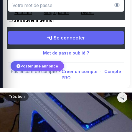
Microphone
Webcam
Tapis de souris
Enceinte
Siège gamer
Divers
Se souvenir de moi
Boutique Amazon
Top PC gamer : Intel / AMD
Périphériques PC
Se connecter
gamer
Composants PC gamer
Blog
Mot de passe oublié ?
Poster une annonce
Pas encore de compte ?
Créer un compte
·
Compte
PRO
Connexion
Très bon