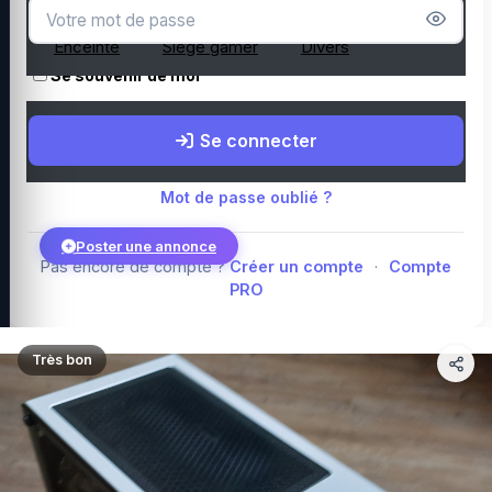
Microphone
Webcam
Tapis de souris
Enceinte
Siège gamer
Divers
Se souvenir de moi
Boutique Amazon
Top PC gamer : Intel / AMD
Périphériques PC
Se connecter
gamer
Composants PC gamer
Blog
Mot de passe oublié ?
Poster une annonce
Pas encore de compte ?
Créer un compte
·
Compte
PRO
Connexion
Très bon