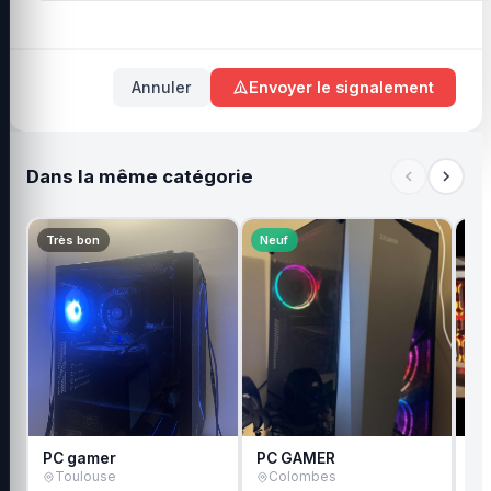
Annuler
Envoyer le signalement
Dans la même catégorie
Très bon
Neuf
Bo
PC gamer
PC GAMER
Ve
Toulouse
Colombes
wa