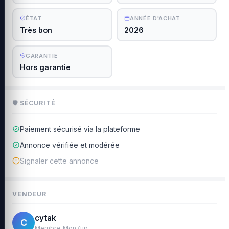
ÉTAT
ANNÉE D'ACHAT
Très bon
2026
GARANTIE
Hors garantie
🛡 SÉCURITÉ
Paiement sécurisé via la plateforme
Annonce vérifiée et modérée
Signaler cette annonce
VENDEUR
cytak
C
Membre Mon7up