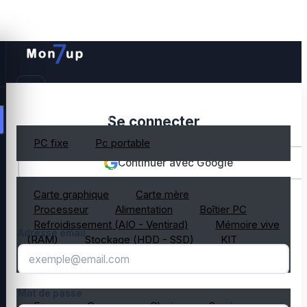
PC gamer occasion
Se connecter
PC fixe
Pc portable
Continuer avec Google
Composant PC occasion
Carte graphique
Carte mère
OU
Processeur
Alimentation
Boîtier PC
Refroidissement (AIO - Ventirad)
Mémoire vive
Adresse email
(RAM)
Stockage (HDD - SSD)
KIT
composant PC gamer
Périphérique PC occasion
Mot de passe
Ecran
Casque
Clavier
Souris