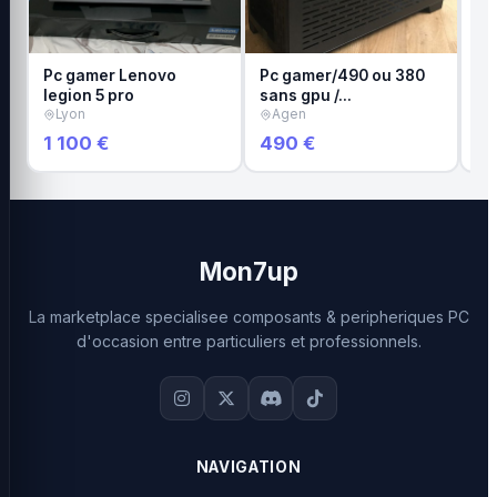
Pc gamer Lenovo
Pc gamer/490 ou 380
Pc
legion 5 pro
sans gpu /…
rt
Lyon
Agen
É
1 100 €
490 €
1 
Mon7up
La marketplace specialisee composants & peripheriques PC
d'occasion entre particuliers et professionnels.
NAVIGATION