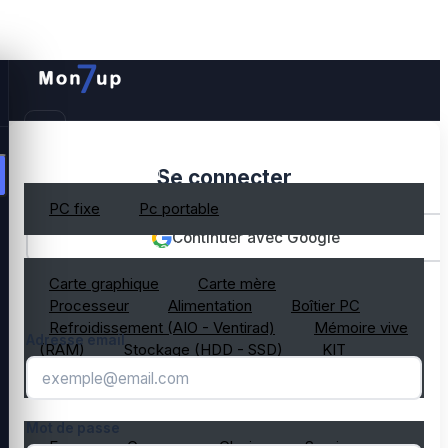
PC gamer occasion
Se connecter
PC fixe
Pc portable
Continuer avec Google
Composant PC occasion
Carte graphique
Carte mère
OU
Processeur
Alimentation
Boîtier PC
Refroidissement (AIO - Ventirad)
Mémoire vive
Adresse email
(RAM)
Stockage (HDD - SSD)
KIT
composant PC gamer
Périphérique PC occasion
Mot de passe
Ecran
Casque
Clavier
Souris