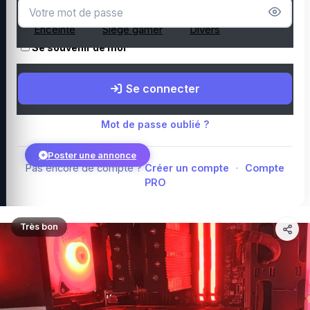
Microphone
Webcam
Tapis de souris
Enceinte
Siège gamer
Divers
Se souvenir de moi
Boutique Amazon
Top PC gamer : Intel / AMD
Périphériques PC
Se connecter
gamer
Composants PC gamer
Blog
Mot de passe oublié ?
Poster une annonce
Pas encore de compte ?
Créer un compte
·
Compte
PRO
Connexion
Très bon