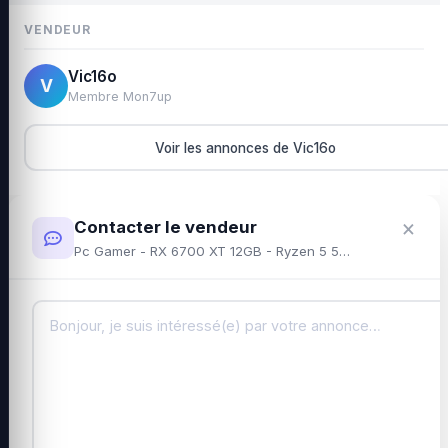
VENDEUR
Vic16o
V
Membre Mon7up
Voir les annonces de Vic16o
×
Contacter le vendeur
Pc Gamer - RX 6700 XT 12GB - Ryzen 5 5600 - 16 GB RAM Corsair LPX - 1TB SSD - MSI B550M Pro-VDH WIFI