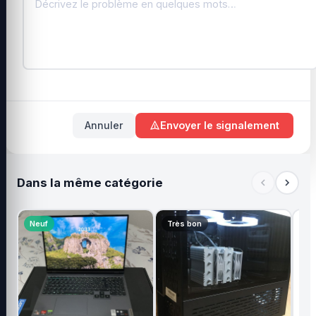
Annuler
Envoyer le signalement
Dans la même catégorie
Neuf
Très bon
Tr