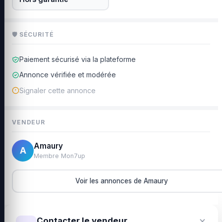
🛡 SÉCURITÉ
Paiement sécurisé via la plateforme
Annonce vérifiée et modérée
Signaler cette annonce
VENDEUR
Amaury
A
Membre Mon7up
Voir les annonces de Amaury
×
Contacter le vendeur