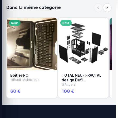
Dans la même catégorie
Neuf
Neuf
Bo
Boitier PC
TOTAL NEUF FRACTAL
PC
Rueil-Malmaison
design Defi…
M
Angers
60 €
100 €
1 