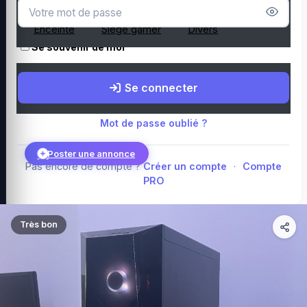
Microphone
Webcam
Tapis de souris
Enceinte
Siège gamer
Divers
Se souvenir de moi
Boutique Amazon
Top PC gamer : Intel / AMD
Périphériques PC
Se connecter
gamer
Composants PC gamer
Blog
Mot de passe oublié ?
Poster une annonce
Pas encore de compte ?
Créer un compte
·
Compte
PRO
Connexion
Très bon