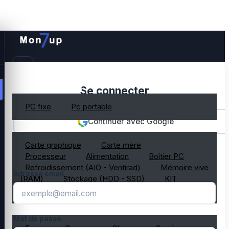
PC gamer occasion
Se connecter
PC fixe
Pc portable
Continuer avec Google
Composant PC occasion
Carte graphique
Carte mère
OU
Processeur
Alimentation
Boîtier PC
Refroidissement (AIO - Ventirad)
Mémoire vive
Adresse email
(RAM)
Stockage (HDD - SSD)
KIT
composant PC gamer
Périphérique PC occasion
Mot de passe
Ecran
Casque
Clavier
Souris