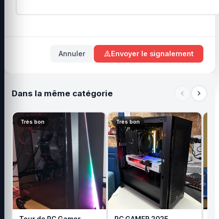
Annuler
Envoyer le signalement
Dans la même catégorie
Très bon
Très bon
Tr