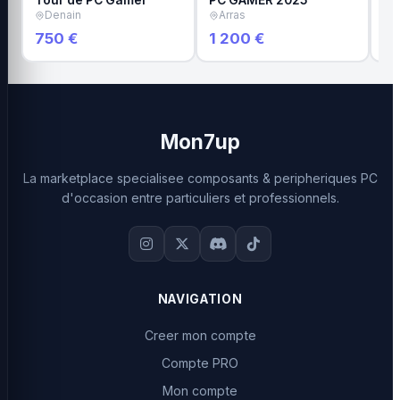
Tour de PC Gamer
PC GAMER 2025
SE
Denain
Arras
C
750 €
1 200 €
7
Mon7up
La marketplace specialisee composants & peripheriques PC
d'occasion entre particuliers et professionnels.
NAVIGATION
Creer mon compte
Compte PRO
Mon compte