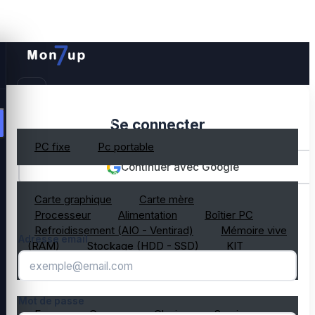
PC gamer occasion
Se connecter
PC fixe
Pc portable
Continuer avec Google
Composant PC occasion
Carte graphique
Carte mère
OU
Processeur
Alimentation
Boîtier PC
Refroidissement (AIO - Ventirad)
Mémoire vive
Adresse email
(RAM)
Stockage (HDD - SSD)
KIT
composant PC gamer
Périphérique PC occasion
Mot de passe
Ecran
Casque
Clavier
Souris