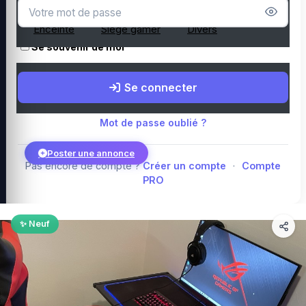
Microphone
Webcam
Tapis de souris
Enceinte
Siège gamer
Divers
Se souvenir de moi
Boutique Amazon
Top PC gamer : Intel / AMD
Périphériques PC
Se connecter
gamer
Composants PC gamer
Blog
Mot de passe oublié ?
Poster une annonce
Pas encore de compte ?
Créer un compte
·
Compte
PRO
Connexion
✨ Neuf