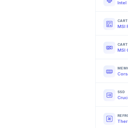
Inte
Alimentation
Boitier
CART
MSI 
CART
MSI 
MEMO
Cors
SSD
Cruc
REFR
Ther