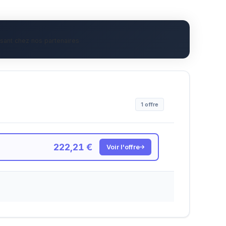
nt chez nos partenaires
1 offre
222,21 €
Voir l'offre