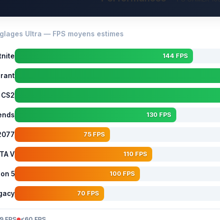
lages Ultra — FPS moyens estimes
tnite
144 FPS
rant
CS2
ends
130 FPS
2077
75 FPS
TA V
110 FPS
zon 5
100 FPS
gacy
70 FPS
9 FPS
<60 FPS