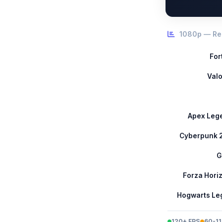
1080p — Reg
For
Valo
Apex Leg
Cyberpunk 
G
Forza Hori
Hogwarts Le
120+ FPS
60-11