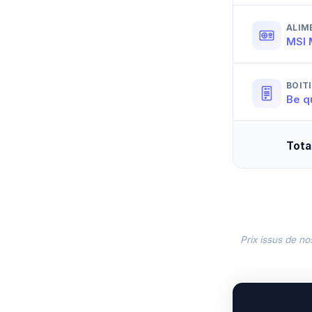
ALIM
MSI 
BOIT
Be q
Tota
Prix issus de no