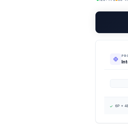
PR
In
6P + 4