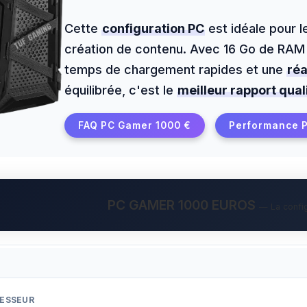
Cette
configuration PC
est idéale pour l
création de contenu. Avec 16 Go de RAM 
temps de chargement rapides et une
réa
équilibrée, c'est le
meilleur rapport qual
FAQ PC Gamer 1000 €
Performance 
PC GAMER 1000 EUROS
— La confi
ESSEUR