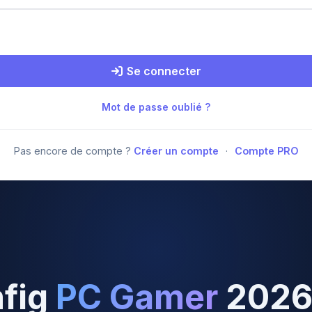
Se connecter
Mot de passe oublié ?
Pas encore de compte ?
Créer un compte
·
Compte PRO
fig
PC Gamer
202