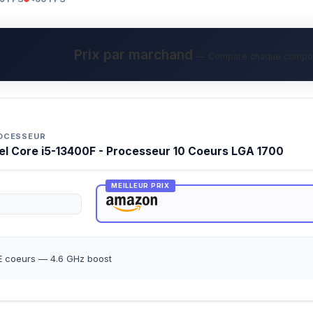
Prix par marchand
— Compare chaque composa
OCESSEUR
tel Core i5-13400F - Processeur 10 Coeurs LGA 1700
MEILLEUR PRIX
E coeurs — 4.6 GHz boost