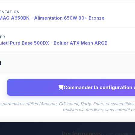
ENTATION
MAG A650BN - Alimentation 650W 80+ Bronze
IER
uiet! Pure Base 500DX - Boîtier ATX Mesh ARGB
l
Commander la configuration 
s partenaires affiliés (Amazon, Cdiscount, Darty, Fnac) et susceptible
réalisés via nos liens, sans surcoût p
Performances
— PC GAMER 10