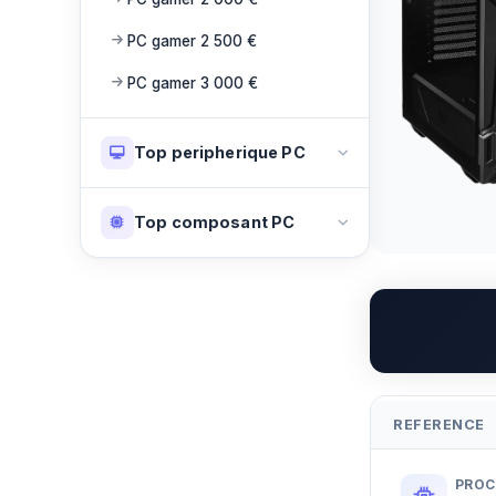
PC gamer 2 500 €
PC gamer 3 000 €
Top peripherique PC
Souris gamer
Top composant PC
Clavier gamer
Processeur
Ecran gamer
Carte mere
Casque gamer
Carte graphique
Tapis de souris
RAM
Chaise gamer
REFERENCE
SSD
Microphone gamer
PROC
Refroidissement