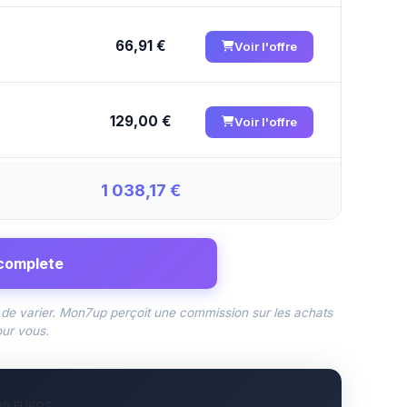
66,91 €
Voir l'offre
129,00 €
Voir l'offre
1 038,17 €
complete
s de varier. Mon7up perçoit une commission sur les achats
our vous.
00 EUROS