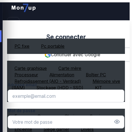
PC gamer occasion
Se connecter
PC fixe
Pc portable
Continuer avec Google
Composant PC occasion
Carte graphique
Carte mère
OU
Processeur
Alimentation
Boîtier PC
Refroidissement (AIO - Ventirad)
Mémoire vive
Adresse email
(RAM)
Stockage (HDD - SSD)
KIT
composant PC gamer
Périphérique PC occasion
Mot de passe
Ecran
Casque
Clavier
Souris
Microphone
Webcam
Tapis de souris
Enceinte
Siège gamer
Divers