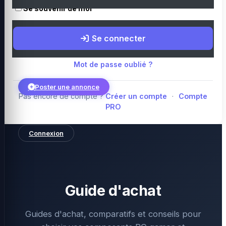
Se souvenir de moi
Boutique Amazon
Top PC gamer : Intel / AMD
Périphériques PC
Se connecter
gamer
Composants PC gamer
Blog
Mot de passe oublié ?
Poster une annonce
Pas encore de compte ?
Créer un compte
·
Compte
PRO
Connexion
Guide d'achat
Guides d'achat, comparatifs et conseils pour