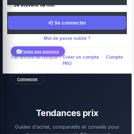
Se souvenir de moi
Boutique Amazon
Top PC gamer : Intel / AMD
Périphériques PC
Se connecter
gamer
Composants PC gamer
Blog
Mot de passe oublié ?
Poster une annonce
Pas encore de compte ?
Créer un compte
·
Compte
PRO
Connexion
Tendances prix
Guides d'achat, comparatifs et conseils pour