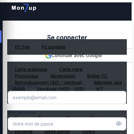
PC gamer occasion
Se connecter
PC fixe
Pc portable
Continuer avec Google
Composant PC occasion
Carte graphique
Carte mère
OU
Processeur
Alimentation
Boîtier PC
Refroidissement (AIO - Ventirad)
Mémoire vive
Adresse email
(RAM)
Stockage (HDD - SSD)
KIT
composant PC gamer
Périphérique PC occasion
Mot de passe
Ecran
Casque
Clavier
Souris
Microphone
Webcam
Tapis de souris
Enceinte
Siège gamer
Divers